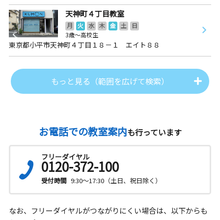
天神町４丁目教室
月
火
水
木
金
土
日
3歳～高校生
東京都小平市天神町４丁目１８－１ エイト８８
もっと見る（範囲を広げて検索）
お電話での教室案内
も行っています
フリーダイヤル
0120-372-100
受付時間
9:30～17:30（土日、祝日除く）
なお、フリーダイヤルがつながりにくい場合は、以下からも