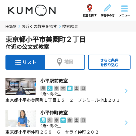
教室を探す
学習中の方
メニュー
HOME
お近くの教室を探す
検索結果
東京都小平市美園町２丁目
付近の公文式教室
さらに条件
地図
リスト
を絞り込む
小平駅前教室
月
火
水
木
金
土
日
0歳～高校生
東京都小平市美園町１丁目１５－２ プレミール小山２０３
小平仲町教室
月
火
水
木
金
土
日
0歳～高校生
東京都小平市仲町２６８－６ サライ仲町２０２