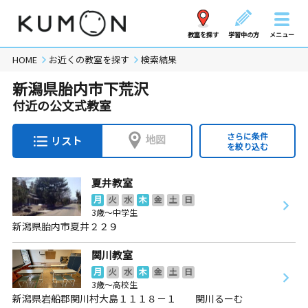
教室を探す
学習中の方
メニュー
HOME
お近くの教室を探す
検索結果
新潟県胎内市下荒沢
付近の公文式教室
さらに条件
地図
リスト
を絞り込む
夏井教室
月
火
水
木
金
土
日
3歳～中学生
新潟県胎内市夏井２２９
関川教室
月
火
水
木
金
土
日
3歳～高校生
新潟県岩船郡関川村大島１１１８－１ 関川るーむ