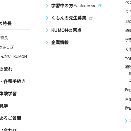
ペ
学習中の方へ
フ
日
くもんの先生募集
Ja
の特長
朝日町町内
KUMONの原点
通
の特長
学
企業情報
室
Nのふしぎ
く
日
んだい! KUMON
TO
施
の流れ
・各種手続き
日
Eng
体験学習
２４
自
見学
財
あるご質問
日
号 アーバ
い合わせ