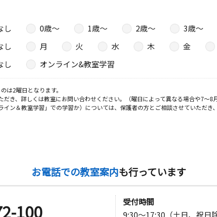
なし
0歳〜
1歳〜
2歳〜
3歳〜
なし
月
火
水
木
金
日
なし
オンライン&教室学習
のは2曜日となります。
ただき、詳しくは教室にお問い合わせください。（曜日によって異なる場合や7～8
日
ライン＆教室学習」での学習か）については、保護者の方とご相談させていただき
９号
日
お電話での教室案内
も行っています
ＡＭＩＦＵ
Ｆ
受付時間
72-100
9:30～17:30（土日、祝