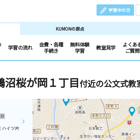
学習中の方
KUMONの原点
の
会費・各種
無料体験
よくあ
学習の流れ
教室見学
手続き
学習
ご質問
鵠沼桜が岡１丁目
付近の公文式教
日
Ｅハイツ片