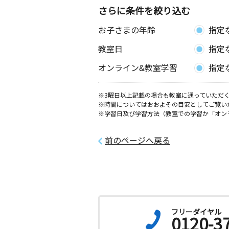
0歳～高校生
さらに条件を絞り込む
神奈川県藤沢市片瀬１丁目５‐３
お子さまの年齢
指定
鵠沼東教室
教室日
指定
月
火
水
木
金
土
3歳～高校生
オンライン&教室学習
指定
神奈川県藤沢市鵠沼東３‐１‐３１４
※3曜日以上記載の場合も教室に通っていただく
松が岡北教室
※時間についてはおおよその目安としてご覧い
月
火
水
木
金
土
※学習日及び学習方法（教室での学習か「オン
0歳～高校生
神奈川県藤沢市鵠沼松が岡３丁目５番
前のページへ戻る
藤沢駅前教室
月
火
水
木
金
土
0歳～高校生
神奈川県藤沢市南藤沢３－４ ＭＩＮ
ＪＩＳＡＷＡ ＬＩＬＡＳ ＢＬＤ３
フリーダイヤル
0120-3
鵠沼小南教室