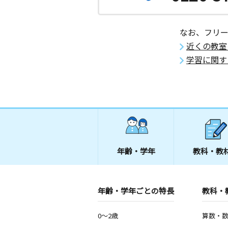
月
火
水
木
金
土
3歳～高校生
神奈川県藤沢市本鵠沼５丁目１１－１
なお、フリ
近くの教室
片瀬小前教室
学習に関す
月
火
水
木
金
土
3歳～高校生
神奈川県藤沢市片瀬２丁目１５－２８
ル湘南片瀬１０３号
鵠洋小西教室
月
火
水
木
金
土
3歳～高校生
神奈川県藤沢市本鵠沼３－１６－１５
年齢・学年
教科・教
本町西教室
月
火
水
木
金
土
年齢・学年ごとの特長
教科・
0歳～高校生
神奈川県藤沢市藤沢９２２－１ ビュ
南１０５
0～2歳
算数・