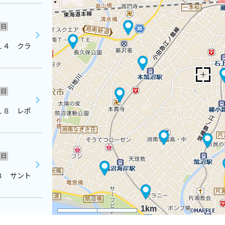
日
１４ クラ
日
１８ レポ
日
８ サント
1km
日