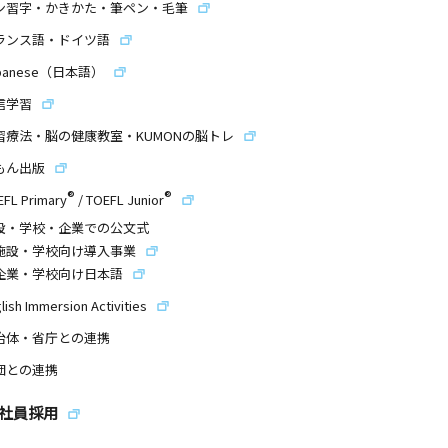
ン習字・かきかた・筆ペン・毛筆
ランス語・ドイツ語
panese（日本語）
信学習
習療法・脳の健康教室・KUMONの脳トレ
もん出版
®
®
EFL Primary
/
TOEFL Junior
設・学校・企業での公文式
施設・学校向け導入事業
企業・学校向け日本語
lish Immersion Activities
治体・省庁との連携
団との連携
社員採用