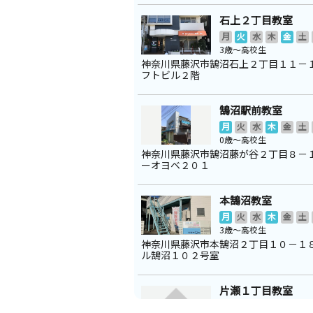
石上２丁目教室
月
火
水
木
金
土
3歳～高校生
神奈川県藤沢市鵠沼石上２丁目１１－
フトビル２階
鵠沼駅前教室
月
火
水
木
金
土
0歳～高校生
神奈川県藤沢市鵠沼藤が谷２丁目８－
ーオヨベ２０１
本鵠沼教室
月
火
水
木
金
土
3歳～高校生
神奈川県藤沢市本鵠沼２丁目１０－１
ル鵠沼１０２号室
片瀬１丁目教室
月
火
水
木
金
土