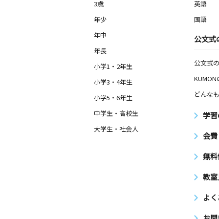
3歳
英語
朝日町教室
年少
国語
月
火
水
木
金
土
2歳～高校生
年中
公文式
神奈川県藤沢市朝日町２１－２６ 
会館２階
年長
公文式
小学1・2年生
鵠沼海岸１丁目教
KUMO
小学3・4年生
月
火
水
木
金
土
どんなも
0歳～高校生
小学5・6年生
神奈川県藤沢市鵠沼海岸１丁目９－８
中学生・高校生
学習
大学生・社会人
鵠沼海岸教室
会費
月
火
水
木
金
土
0歳～高校生
無料
神奈川県藤沢市鵠沼海岸２丁目１０－
教室
弥勒寺教室
月
火
水
木
金
よく
土
0歳～高校生
神奈川県藤沢市弥勒寺１丁目２３番３
お問