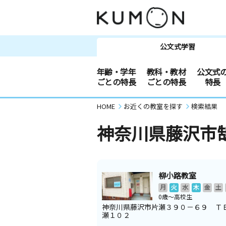
公文式学習
年齢・学年
教科・教材
公文式
ごとの特長
ごとの特長
特長
HOME
お近くの教室を探す
検索結果
神奈川県藤沢市
柳小路教室
月
火
水
木
金
土
0歳～高校生
神奈川県藤沢市片瀬３９０－６９ Ｔ
瀬１０２