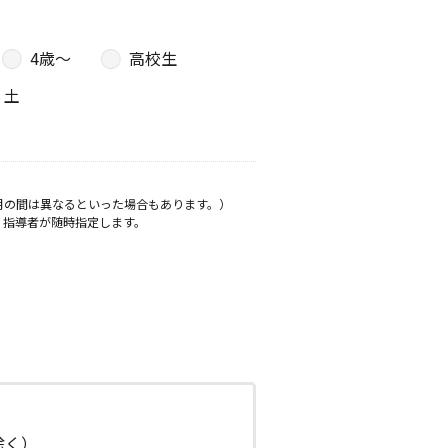
4歳〜
高校生
土
月の間は異なるといった場合もあります。）
、指導者が随時指定します。
日除く）