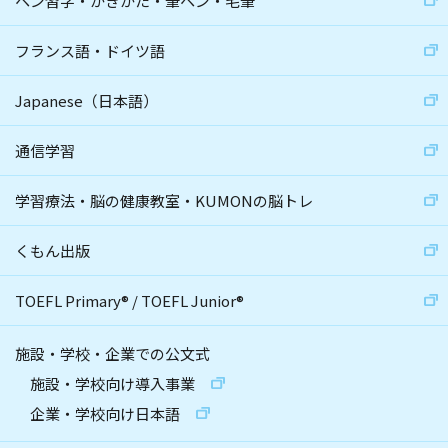
ペン習字・かきかた・筆ペン・毛筆
フランス語・ドイツ語
Japanese（日本語）
通信学習
学習療法・脳の健康教室・KUMONの脳トレ
くもん出版
TOEFL Primary
®
/
TOEFL Junior
®
施設・学校・企業での公文式
施設・学校向け導入事業
企業・学校向け日本語