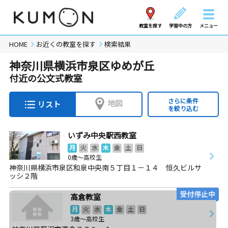
教室を探す
学習中の方
メニュー
HOME
お近くの教室を探す
検索結果
神奈川県横浜市泉区ゆめが丘
付近の公文式教室
さらに条件
地図
リスト
を絞り込む
いずみ中央駅西教室
月
火
水
木
金
土
日
0歳～高校生
神奈川県横浜市泉区和泉中央南５丁目１－１４ 恒久ビルサ
ッシ２階
高倉教室
月
火
水
木
金
土
日
3歳～高校生