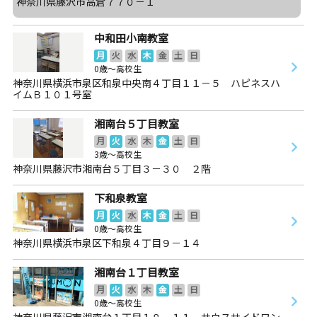
神奈川県藤沢市高倉７７０－１
中和田小南教室
月
火
水
木
金
土
日
0歳～高校生
神奈川県横浜市泉区和泉中央南４丁目１１－５ ハピネスハ
イムＢ１０１号室
湘南台５丁目教室
月
火
水
木
金
土
日
3歳～高校生
神奈川県藤沢市湘南台５丁目３－３０ ２階
下和泉教室
月
火
水
木
金
土
日
0歳～高校生
神奈川県横浜市泉区下和泉４丁目９－１４
湘南台１丁目教室
月
火
水
木
金
土
日
0歳～高校生
神奈川県藤沢市湘南台１丁目１８－１１ サウスサイドワン