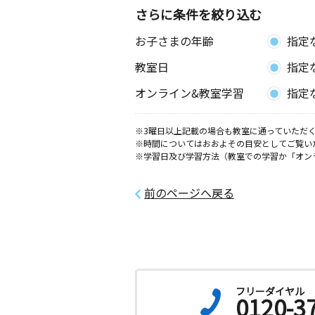
0歳～高校生
さらに条件を絞り込む
東京都国分寺市東恋ヶ窪４丁目２２－
１クリスタルマンション１０１号
お子さまの年齢
指定
教室日
指定
小平６小前教室
月
火
水
木
金
土
オンライン&教室学習
指定
3歳～高校生
東京都小平市小川東町５丁目２－１６
ツ１０１
※3曜日以上記載の場合も教室に通っていただく
※時間についてはおおよその目安としてご覧い
※学習日及び学習方法（教室での学習か「オン
西恋ヶ窪教室
月
火
水
木
金
土
3歳～高校生
前のページへ戻る
東京都国分寺市戸倉１丁目２－２１ 
ツⅠ１０２
一橋学園駅前教室
月
火
水
木
金
土
0歳～高校生
フリーダイヤル
東京都小平市学園東町１丁目３ー２０
0120-3
ム２０２