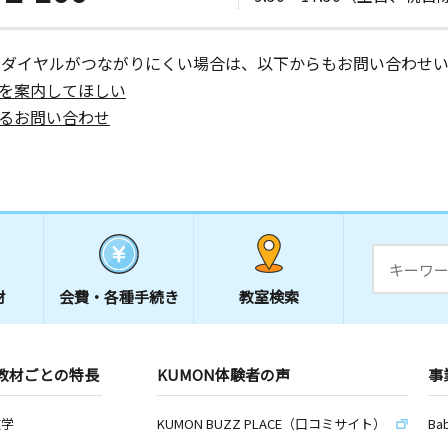
日
ーダイヤルがつながりにくい場合は、以下からもお問い合わせい
を案内してほしい
１２ ベル
るお問い合わせ
日
材
会費・
各種手続き
教室検索
日
０グリーン
教材ごとの特長
KUMON体験者の声
事
数学
KUMON BUZZ PLACE（口コミサイト）
Ba
日