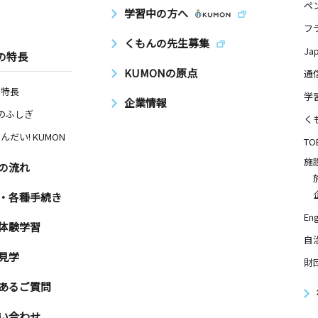
ペ
学習中の方へ
８ 今泉ビ
フ
くもんの先生募集
Ja
の特長
KUMONの原点
通
日
の特長
学
企業情報
プレミール
Nのふしぎ
く
んだい! KUMON
TO
施
の流れ
・各種手続き
Eng
体験学習
自
見学
財
あるご質問
い合わせ