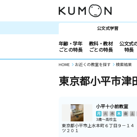
公文式学習
年齢・学年
教科・教材
公文式
ごとの特長
ごとの特長
特長
HOME
お近くの教室を探す
検索結果
東京都小平市津
小平十小前教室
月
火
水
木
金
土
3歳～高校生
東京都小平市上水本町６丁目９－１４
ツ２０１