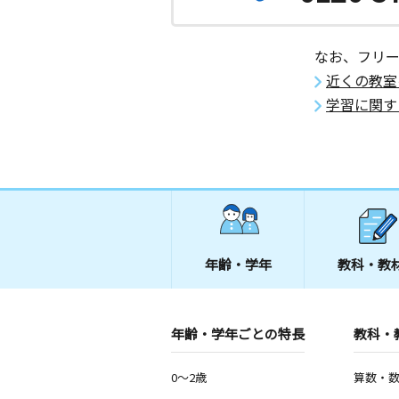
東恋ヶ窪教室
月
火
水
木
金
土
なお、フリ
2歳～高校生
近くの教室
東京都国分寺市東恋ヶ窪２丁目３１－
ハイツ恋ヶ窪１０５
学習に関す
国分寺六小前教室
月
火
水
木
金
土
2歳～高校生
東京都国分寺市新町１丁目２－９
上水南町西教室
年齢・学年
教科・教
月
火
水
木
金
土
3歳～高校生
東京都小平市上水南町２丁目２７－１
ハイツ大沢１０２
年齢・学年ごとの特長
教科・
小平神明宮前教室
0～2歳
算数・
月
火
水
木
金
土