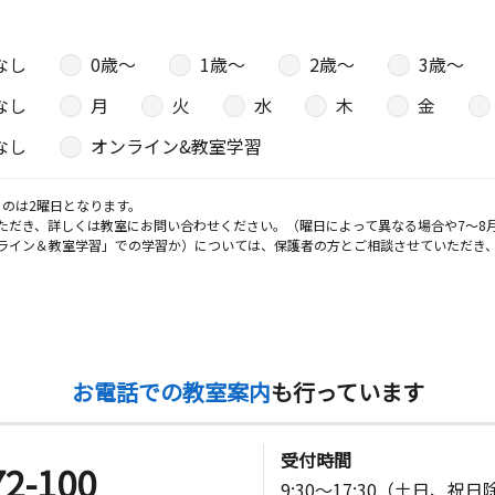
４２ 第１
なし
0歳〜
1歳〜
2歳〜
3歳〜
なし
月
火
水
木
金
日
なし
オンライン&教室学習
小川東ハイ
のは2曜日となります。
ただき、詳しくは教室にお問い合わせください。（曜日によって異なる場合や7～8
ライン＆教室学習」での学習か）については、保護者の方とご相談させていただき
日
カームハイ
お電話での教室案内
も行っています
日
受付時間
 サンハイ
72-100
9:30～17:30（土日、祝