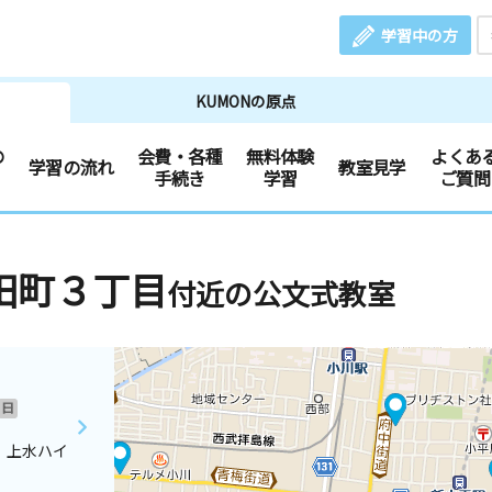
学習中の方
KUMONの原点
の
会費・各種
無料体験
よくあ
学習の流れ
教室見学
手続き
学習
ご質問
田町３丁目
付近の公文式教室
日
 上水ハイ