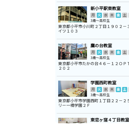
新小平駅東教室
月
火
水
木
金
土
3歳～高校生
東京都小平市小川町２丁目１９０２－
イツ１０３
鷹の台教室
月
火
水
木
金
土
3歳～高校生
東京都小平市たかの台４６－１２ＯＰ
２０２
学園西町教室
月
火
水
木
金
土
3歳～高校生
東京都小平市学園西町１丁目２２－２
リー一橋学園２Ｆ
東恋ヶ窪４丁目教
月
火
水
木
金
土