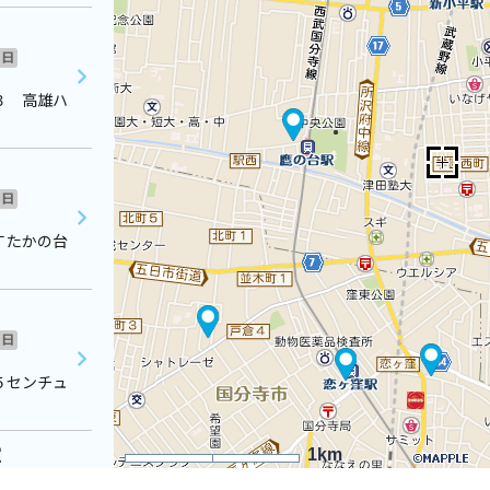
日
３ 高雄ハ
日
Ｔたかの台
日
５センチュ
室
1km
日