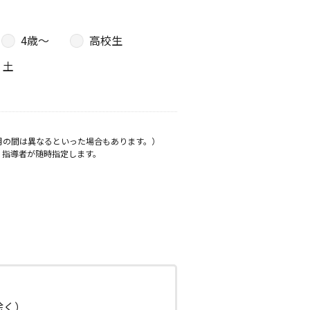
4歳〜
高校生
土
月の間は異なるといった場合もあります。）
、指導者が随時指定します。
日除く）