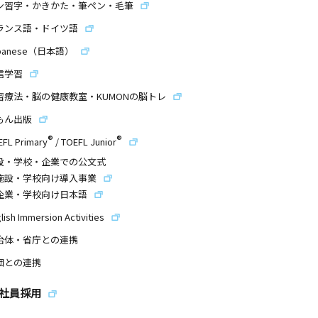
ン習字・かきかた・筆ペン・毛筆
ランス語・ドイツ語
panese（日本語）
信学習
習療法・脳の健康教室・KUMONの脳トレ
もん出版
®
®
EFL Primary
/
TOEFL Junior
設・学校・企業での公文式
施設・学校向け導入事業
企業・学校向け日本語
lish Immersion Activities
治体・省庁との連携
団との連携
社員採用