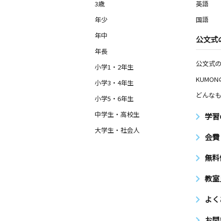
3歳～高校生
3歳
英語
東京都小平市小川町１丁目２５７１－
ル１階
年少
国語
年中
公文式
小平駅前教室
年長
月
火
水
木
金
土
公文式
0歳～高校生
小学1・2年生
東京都小平市美園町１丁目１５－２ 
KUMO
小山２０３
小学3・4年生
どんなも
小学5・6年生
中学生・高校生
学習
大学生・社会人
会費
無料
教室
よく
お問