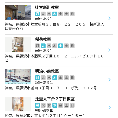
辻堂新町教室
月
火
水
木
金
土
日
0歳～高校生
神奈川県藤沢市辻堂新町３丁目８ー２２－２０５ 桜新道入
口交差点前
稲荷教室
月
火
水
木
金
土
日
0歳～高校生
神奈川県藤沢市本藤沢２丁目１０－２ エル・ビエント１０
２
明治小前教室
月
火
水
木
金
土
日
3歳～高校生
神奈川県藤沢市城南３丁目３－７ コーポ光 ２０２号
辻堂太平台２丁目教室
月
火
水
木
金
土
日
0歳～高校生
神奈川県藤沢市辻堂太平台２丁目１０－１６－１