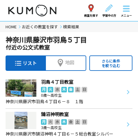
教室を探す
学習中の方
メニュー
HOME
お近くの教室を探す
検索結果
神奈川県藤沢市羽鳥５丁目
付近の公文式教室
さらに条件
地図
リスト
を絞り込む
羽鳥４丁目教室
月
火
水
木
金
土
日
0歳～高校生
神奈川県藤沢市羽鳥４丁目６－８ １階
鵠沼神明教室
月
火
水
木
金
土
日
3歳～高校生
神奈川県藤沢市鵠沼神明４丁目６－５総合教室シルバー