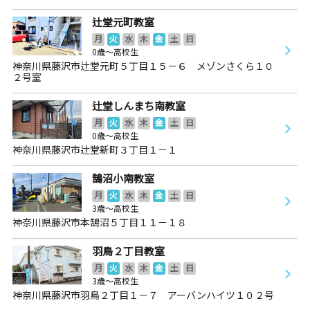
辻堂元町教室
月
火
水
木
金
土
日
0歳～高校生
神奈川県藤沢市辻堂元町５丁目１５－６ メゾンさくら１０
２号室
辻堂しんまち南教室
月
火
水
木
金
土
日
0歳～高校生
神奈川県藤沢市辻堂新町３丁目１－１
鵠沼小南教室
月
火
水
木
金
土
日
3歳～高校生
神奈川県藤沢市本鵠沼５丁目１１－１８
羽鳥２丁目教室
月
火
水
木
金
土
日
3歳～高校生
神奈川県藤沢市羽鳥２丁目１－７ アーバンハイツ１０２号