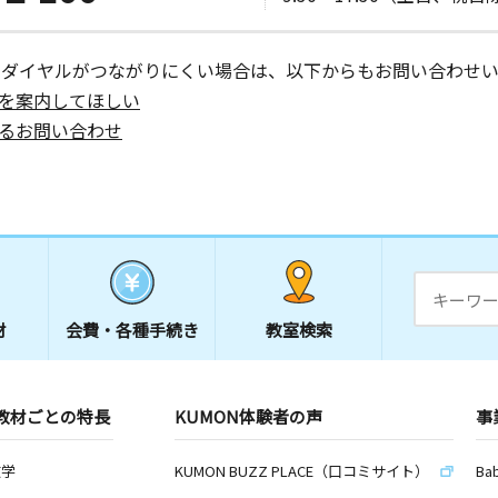
日
リーンブル
ーダイヤルがつながりにくい場合は、以下からもお問い合わせい
を案内してほしい
るお問い合わせ
日
小泉ビル２
日
材
会費・
各種手続き
教室検索
ビル１階
教材ごとの特長
KUMON体験者の声
事
日
南ライフタ
数学
KUMON BUZZ PLACE（口コミサイト）
Ba