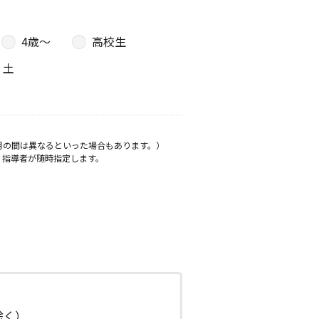
4歳〜
高校生
土
月の間は異なるといった場合もあります。）
、指導者が随時指定します。
日除く）