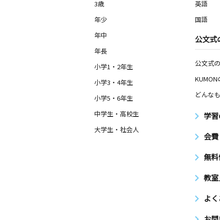
3歳
英語
年少
国語
年中
公文式
年長
公文式
小学1・2年生
KUMO
小学3・4年生
どんなも
小学5・6年生
中学生・高校生
学習
大学生・社会人
会費
無料
教室
よく
お問