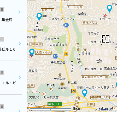
日
１集会場
日
藤ビル１０
日
 エル・ビ
日
1km
ーポ光 ２