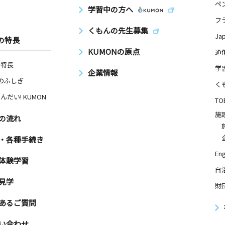
ペ
学習中の方へ
フ
くもんの先生募集
Ja
の特長
KUMONの原点
通
の特長
学
企業情報
Nのふしぎ
く
んだい! KUMON
TO
施
の流れ
・各種手続き
Eng
体験学習
自
見学
財
あるご質問
い合わせ