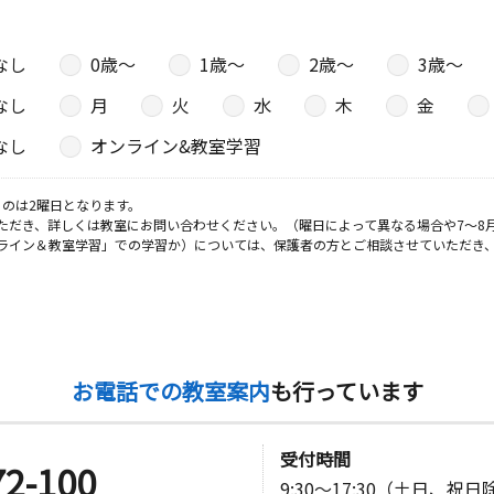
なし
0歳〜
1歳〜
2歳〜
3歳〜
日
なし
月
火
水
木
金
１ 天神山
なし
オンライン&教室学習
のは2曜日となります。
ただき、詳しくは教室にお問い合わせください。（曜日によって異なる場合や7～8
日
ライン＆教室学習」での学習か）については、保護者の方とご相談させていただき
オンコール
日
お電話での教室案内
も行っています
受付時間
72-100
9:30～17:30（土日、祝