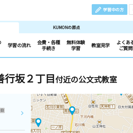
学習中の方
KUMONの原点
の
会費・各種
無料体験
よくあ
学習の流れ
教室見学
手続き
学習
ご質問
善行坂２丁目
付近の公文式教室
日