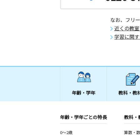
月
火
水
木
金
土
0歳～高校生
神奈川県藤沢市大庭５４０４－３ ク
なお、フリ
ービル２０１
近くの教室
学習に関す
西部団地東教室
月
火
水
木
金
土
0歳～高校生
神奈川県藤沢市大庭５０６１－１９ 
Ｆ
ほんまち教室
月
火
水
木
金
土
0歳～高校生
年齢・学年
教科・教
神奈川県藤沢市藤沢３丁目１－４ 清
駒寄教室
年齢・学年ごとの特長
教科・
月
火
水
木
金
土
0歳～高校生
神奈川県藤沢市大庭５６８３ー２ 湘
0～2歳
算数・
ウン駒寄団地第一集会所