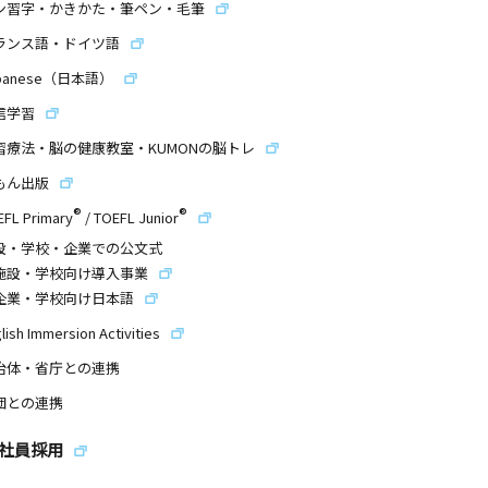
ン習字・かきかた・筆ペン・毛筆
ランス語・ドイツ語
panese（日本語）
信学習
習療法・脳の健康教室・KUMONの脳トレ
もん出版
®
®
EFL Primary
/
TOEFL Junior
設・学校・企業での公文式
施設・学校向け導入事業
企業・学校向け日本語
lish Immersion Activities
治体・省庁との連携
団との連携
社員採用