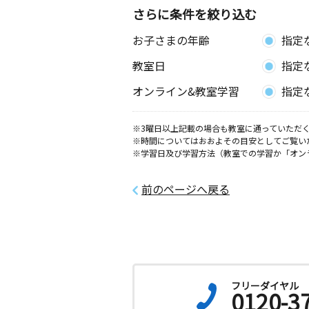
０２号
さらに条件を絞り込む
お子さまの年齢
指定
六会天神町教室
月
火
水
木
金
土
教室日
指定
0歳～高校生
神奈川県藤沢市天神町２丁目２６－１
オンライン&教室学習
指定
富士見ハイツ１０４
※3曜日以上記載の場合も教室に通っていただく
石川３丁目教室
※時間についてはおおよその目安としてご覧い
月
火
水
木
金
土
※学習日及び学習方法（教室での学習か「オン
0歳～高校生
神奈川県藤沢市石川３丁目２２－７ 
ビル２０３
前のページへ戻る
俣野小西教室
月
火
水
木
金
土
0歳～高校生
神奈川県藤沢市亀井野３２５６－８
フリーダイヤル
0120-3
羽根沢東教室