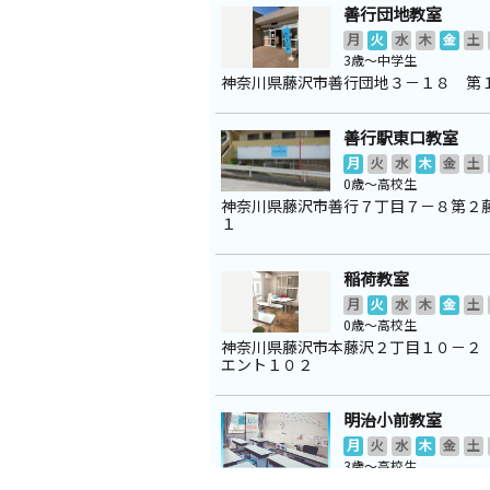
善行団地教室
月
火
水
木
金
土
3歳～中学生
神奈川県藤沢市善行団地３－１８ 第
善行駅東口教室
月
火
水
木
金
土
0歳～高校生
神奈川県藤沢市善行７丁目７－８第２
１
稲荷教室
月
火
水
木
金
土
0歳～高校生
神奈川県藤沢市本藤沢２丁目１０－２
エント１０２
明治小前教室
月
火
水
木
金
土
3歳～高校生
神奈川県藤沢市城南３丁目３－７ コ