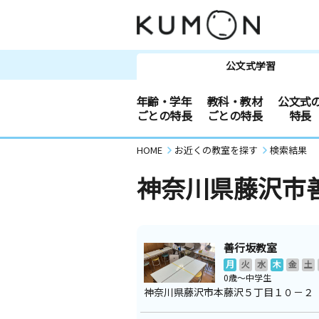
公文式学習
年齢・学年
教科・教材
公文式
ごとの特長
ごとの特長
特長
HOME
お近くの教室を探す
検索結果
神奈川県藤沢市
善行坂教室
月
火
水
木
金
土
0歳～中学生
神奈川県藤沢市本藤沢５丁目１０－２