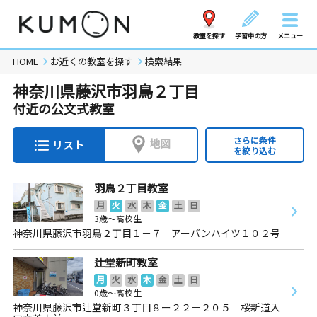
教室を探す
学習中の方
メニュー
HOME
お近くの教室を探す
検索結果
神奈川県藤沢市羽鳥２丁目
付近の公文式教室
さらに条件
地図
リスト
を絞り込む
羽鳥２丁目教室
月
火
水
木
金
土
日
3歳～高校生
神奈川県藤沢市羽鳥２丁目１－７ アーバンハイツ１０２号
辻堂新町教室
月
火
水
木
金
土
日
0歳～高校生
神奈川県藤沢市辻堂新町３丁目８ー２２－２０５ 桜新道入