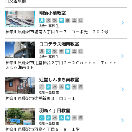
口交差点前
明治小前教室
月
火
水
木
金
土
日
3歳～高校生
神奈川県藤沢市城南３丁目３－７ コーポ光 ２０２号
ココテラス湘南教室
月
火
水
木
金
土
日
4歳～高校生
神奈川県藤沢市辻堂神台２丁目２－２Ｃｏｃｃｏ Ｔｅｒｒ
ａｃｅ湘南３Ｆ
辻堂しんまち南教室
月
火
水
木
金
土
日
0歳～高校生
神奈川県藤沢市辻堂新町３丁目１－１
羽鳥４丁目教室
月
火
水
木
金
土
日
0歳～高校生
神奈川県藤沢市羽鳥４丁目６－８ １階