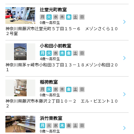
辻堂元町教室
月
火
水
木
金
土
日
0歳～高校生
神奈川県藤沢市辻堂元町５丁目１５－６ メゾンさくら１０
２号室
小和田小前教室
月
火
水
木
金
土
日
4歳～高校生
神奈川県茅ヶ崎市小和田３丁目１３－１８メゾン小和田２０
１
稲荷教室
月
火
水
木
金
土
日
0歳～高校生
神奈川県藤沢市本藤沢２丁目１０－２ エル・ビエント１０
２
浜竹東教室
月
火
水
木
金
土
日
0歳～高校生