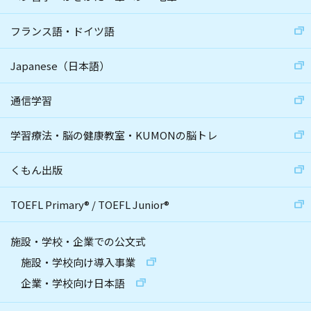
フランス語・ドイツ語
Japanese（日本語）
通信学習
学習療法・脳の健康教室・KUMONの脳トレ
くもん出版
TOEFL Primary
®
/
TOEFL Junior
®
施設・学校・企業での公文式
施設・学校向け導入事業
企業・学校向け日本語