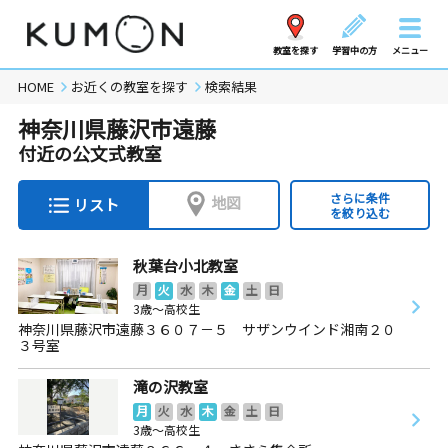
教室を探す
学習中の方
メニュー
HOME
お近くの教室を探す
検索結果
神奈川県藤沢市遠藤
付近の公文式教室
さらに条件
地図
リスト
を絞り込む
秋葉台小北教室
月
火
水
木
金
土
日
3歳～高校生
神奈川県藤沢市遠藤３６０７－５ サザンウインド湘南２０
３号室
滝の沢教室
月
火
水
木
金
土
日
3歳～高校生