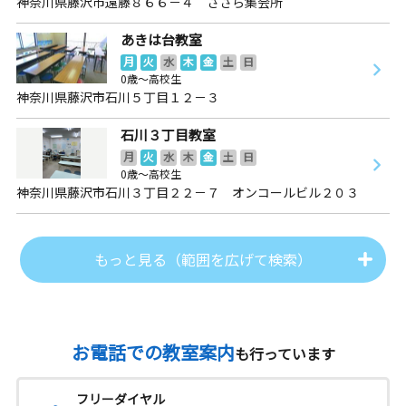
神奈川県藤沢市遠藤８６６－４ ささら集会所
あきは台教室
月
火
水
木
金
土
日
0歳～高校生
神奈川県藤沢市石川５丁目１２－３
石川３丁目教室
月
火
水
木
金
土
日
0歳～高校生
神奈川県藤沢市石川３丁目２２－７ オンコールビル２０３
もっと見る（範囲を広げて検索）
お電話での教室案内
も行っています
フリーダイヤル