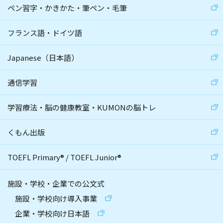
ペン習字・かきかた・筆ペン・毛筆
フランス語・ドイツ語
Japanese（日本語）
通信学習
学習療法・脳の健康教室・KUMONの脳トレ
くもん出版
TOEFL Primary
®
/
TOEFL Junior
®
施設・学校・企業での公文式
施設・学校向け導入事業
企業・学校向け日本語