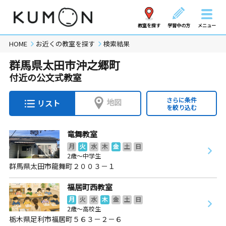
教室を探す
学習中の方
メニュー
HOME
お近くの教室を探す
検索結果
群馬県太田市沖之郷町
付近の公文式教室
さらに条件
地図
リスト
を絞り込む
竜舞教室
月
火
水
木
金
土
日
2歳～中学生
群馬県太田市龍舞町２００３－１
福居町西教室
月
火
水
木
金
土
日
2歳～高校生
栃木県足利市福居町５６３－２－６