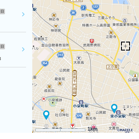
日
日
３
1km