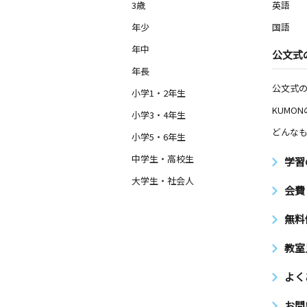
3歳
英語
年少
国語
年中
公文式
年長
公文式
小学1・2年生
KUMO
小学3・4年生
どんなも
小学5・6年生
中学生・高校生
学習
大学生・社会人
会費
無料
教室
よく
お問