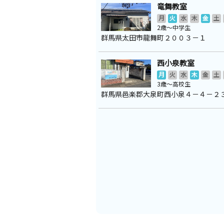
竜舞教室
月
火
水
木
金
土
2歳～中学生
群馬県太田市龍舞町２００３－１
西小泉教室
月
火
水
木
金
土
3歳～高校生
群馬県邑楽郡大泉町西小泉４－４－２