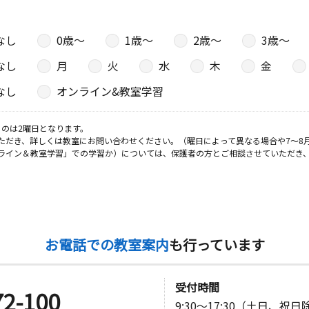
なし
0歳〜
1歳〜
2歳〜
3歳〜
なし
月
火
水
木
金
なし
オンライン&教室学習
のは2曜日となります。
ただき、詳しくは教室にお問い合わせください。（曜日によって異なる場合や7～8
ライン＆教室学習」での学習か）については、保護者の方とご相談させていただき
お電話での教室案内
も行っています
受付時間
72-100
9:30～17:30（土日、祝