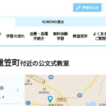
学習中の方
KUMONの原点
の
会費・各種
無料体験
よくあ
学習の流れ
教室見学
手続き
学習
ご質問
重笠町
付近の公文式教室
日
１４