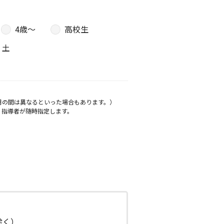
4歳〜
高校生
土
月の間は異なるといった場合もあります。）
、指導者が随時指定します。
日除く）