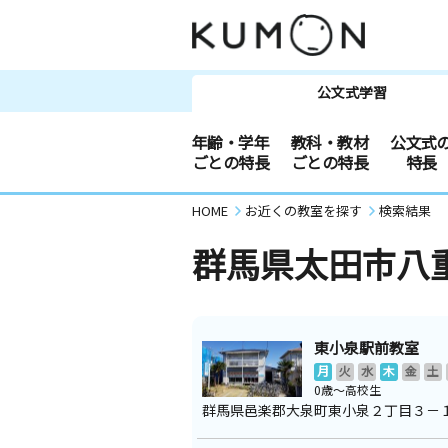
公文式学習
年齢・学年
教科・教材
公文式
ごとの特長
ごとの特長
特長
HOME
お近くの教室を探す
検索結果
群馬県太田市八
東小泉駅前教室
月
火
水
木
金
土
0歳～高校生
群馬県邑楽郡大泉町東小泉２丁目３－