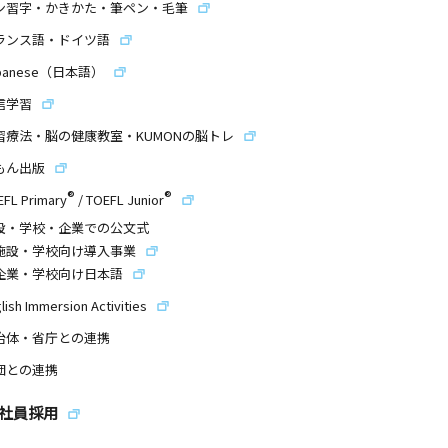
ン習字・かきかた・筆ペン・毛筆
ランス語・ドイツ語
panese（日本語）
信学習
習療法・脳の健康教室・KUMONの脳トレ
もん出版
®
®
EFL Primary
/
TOEFL Junior
設・学校・企業での公文式
施設・学校向け導入事業
企業・学校向け日本語
lish Immersion Activities
治体・省庁との連携
団との連携
社員採用