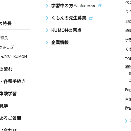
ペ
学習中の方へ
フ
くもんの先生募集
Ja
の特長
KUMONの原点
通
の特長
学
企業情報
Nのふしぎ
く
んだい! KUMON
TO
施
の流れ
・各種手続き
Eng
体験学習
自
見学
財
あるご質問
い合わせ