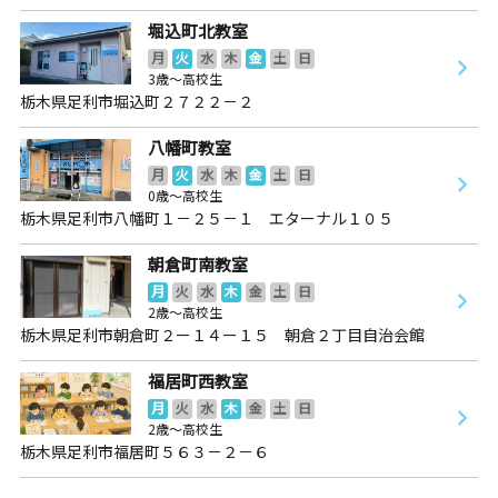
堀込町北教室
月
火
水
木
金
土
日
3歳～高校生
栃木県足利市堀込町２７２２－２
八幡町教室
月
火
水
木
金
土
日
0歳～高校生
栃木県足利市八幡町１－２５－１ エターナル１０５
朝倉町南教室
月
火
水
木
金
土
日
2歳～高校生
栃木県足利市朝倉町２ー１４ー１５ 朝倉２丁目自治会館
福居町西教室
月
火
水
木
金
土
日
2歳～高校生
栃木県足利市福居町５６３－２－６