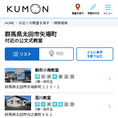
教室を探す
学習中の方
メニュー
HOME
お近くの教室を探す
検索結果
群馬県太田市矢場町
付近の公文式教室
さらに条件
地図
リスト
を絞り込む
駒形小南教室
月
火
水
木
金
土
日
2歳～高校生
群馬県太田市矢場新町２２３－１
韮川教室
月
火
水
木
金
土
日
0歳～高校生
群馬県太田市台之郷町８６２