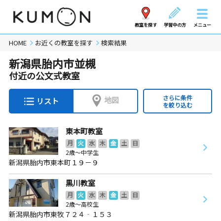
教室を探す
学習中の方
メニュー
HOME
お近くの教室を探す
検索結果
新潟県胎内市並槻
付近の公文式教室
さらに条件
地図
リスト
を絞り込む
東本町教室
月
火
水
木
金
土
日
2歳～中学生
新潟県胎内市東本町１９－９
黒川教室
月
火
水
木
金
土
日
2歳～高校生
新潟県胎内市東牧７２４‐１５３