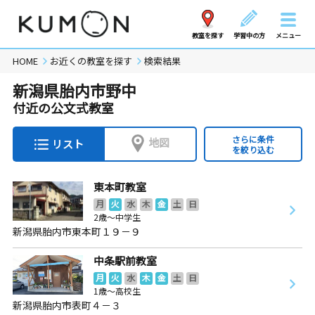
教室を探す
学習中の方
メニュー
HOME
お近くの教室を探す
検索結果
新潟県胎内市野中
付近の公文式教室
さらに条件
地図
リスト
を絞り込む
東本町教室
月
火
水
木
金
土
日
2歳～中学生
新潟県胎内市東本町１９－９
中条駅前教室
月
火
水
木
金
土
日
1歳～高校生
新潟県胎内市表町４－３