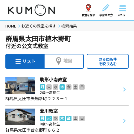
教室を探す
学習中の方
メニュー
HOME
お近くの教室を探す
検索結果
群馬県太田市植木野町
付近の公文式教室
さらに条件
地図
リスト
を絞り込む
駒形小南教室
月
火
水
木
金
土
日
2歳～高校生
群馬県太田市矢場新町２２３－１
韮川教室
月
火
水
木
金
土
日
0歳～高校生
群馬県太田市台之郷町８６２