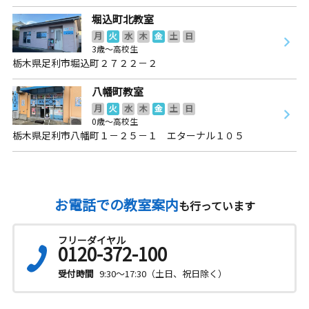
堀込町北教室
月
火
水
木
金
土
日
3歳～高校生
栃木県足利市堀込町２７２２－２
八幡町教室
月
火
水
木
金
土
日
0歳～高校生
栃木県足利市八幡町１－２５－１ エターナル１０５
お電話での教室案内
も行っています
フリーダイヤル
0120-372-100
受付時間
9:30～17:30（土日、祝日除く）