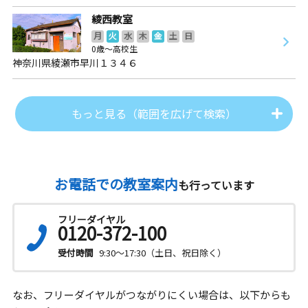
綾西教室
月
火
水
木
金
土
日
0歳～高校生
神奈川県綾瀬市早川１３４６
もっと見る（範囲を広げて検索）
お電話での教室案内
も行っています
フリーダイヤル
0120-372-100
受付時間
9:30～17:30（土日、祝日除く）
なお、フリーダイヤルがつながりにくい場合は、以下からも