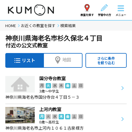
教室を探す
学習中の方
メニュー
HOME
お近くの教室を探す
検索結果
神奈川県海老名市杉久保北４丁目
付近の公文式教室
さらに条件
地図
リスト
を絞り込む
国分寺台教室
月
火
水
木
金
土
日
3歳～中学生
神奈川県海老名市国分寺台４丁目５－３
上河内教室
月
火
水
木
金
土
日
0歳～高校生
神奈川県海老名市上河内１０６１古泉様方