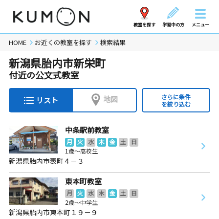
教室を探す
学習中の方
メニュー
HOME
お近くの教室を探す
検索結果
新潟県胎内市新栄町
付近の公文式教室
さらに条件
地図
リスト
を絞り込む
中条駅前教室
月
火
水
木
金
土
日
1歳～高校生
新潟県胎内市表町４－３
東本町教室
月
火
水
木
金
土
日
2歳～中学生
新潟県胎内市東本町１９－９