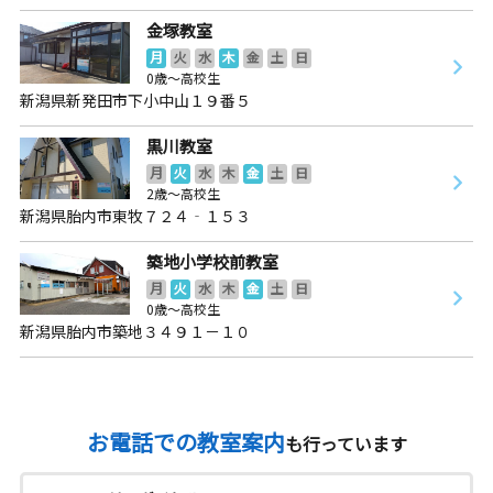
金塚教室
月
火
水
木
金
土
日
0歳～高校生
新潟県新発田市下小中山１９番５
黒川教室
月
火
水
木
金
土
日
2歳～高校生
新潟県胎内市東牧７２４‐１５３
築地小学校前教室
月
火
水
木
金
土
日
0歳～高校生
新潟県胎内市築地３４９１－１０
お電話での教室案内
も行っています