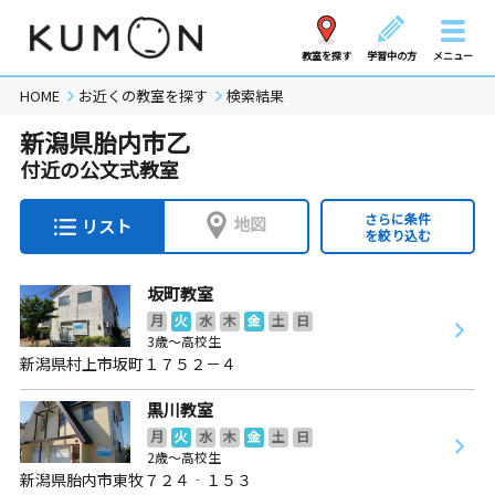
教室を探す
学習中の方
メニュー
HOME
お近くの教室を探す
検索結果
新潟県胎内市乙
付近の公文式教室
さらに条件
地図
リスト
を絞り込む
坂町教室
月
火
水
木
金
土
日
3歳～高校生
新潟県村上市坂町１７５２－４
黒川教室
月
火
水
木
金
土
日
2歳～高校生
新潟県胎内市東牧７２４‐１５３