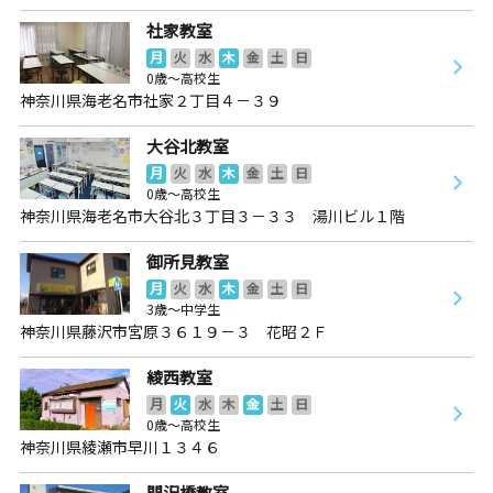
社家教室
月
火
水
木
金
土
日
0歳～高校生
神奈川県海老名市社家２丁目４－３９
大谷北教室
月
火
水
木
金
土
日
0歳～高校生
神奈川県海老名市大谷北３丁目３－３３ 湯川ビル１階
御所見教室
月
火
水
木
金
土
日
3歳～中学生
神奈川県藤沢市宮原３６１９－３ 花昭２Ｆ
綾西教室
月
火
水
木
金
土
日
0歳～高校生
神奈川県綾瀬市早川１３４６
門沢橋教室