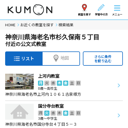
教室を探す
学習中の方
メニュー
HOME
お近くの教室を探す
検索結果
神奈川県海老名市杉久保南５丁目
付近の公文式教室
さらに条件
地図
リスト
を絞り込む
上河内教室
月
火
水
木
金
土
日
0歳～高校生
神奈川県海老名市上河内１０６１古泉様方
国分寺台教室
月
火
水
木
金
土
日
3歳～中学生
神奈川県海老名市国分寺台４丁目５－３