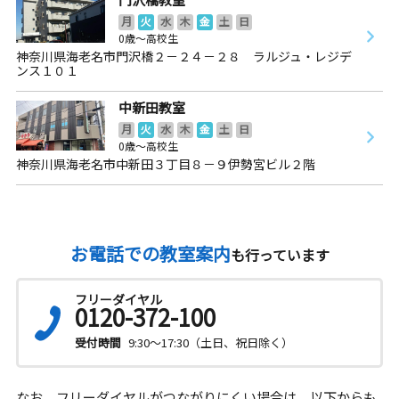
月
火
水
木
金
土
日
0歳～高校生
神奈川県海老名市門沢橋２－２４－２８ ラルジュ・レジデ
ンス１０１
中新田教室
月
火
水
木
金
土
日
0歳～高校生
神奈川県海老名市中新田３丁目８－９伊勢宮ビル２階
お電話での教室案内
も行っています
フリーダイヤル
0120-372-100
受付時間
9:30～17:30（土日、祝日除く）
なお、フリーダイヤルがつながりにくい場合は、以下からも