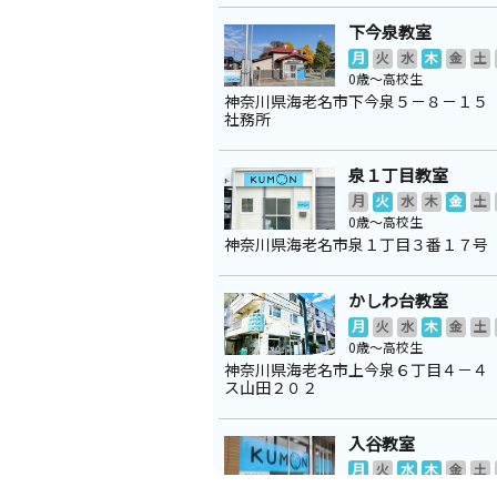
下今泉教室
月
火
水
木
金
土
0歳～高校生
神奈川県海老名市下今泉５－８－１５
社務所
泉１丁目教室
月
火
水
木
金
土
0歳～高校生
神奈川県海老名市泉１丁目３番１７号
かしわ台教室
月
火
水
木
金
土
0歳～高校生
神奈川県海老名市上今泉６丁目４－４
ス山田２０２
入谷教室
月
火
水
木
金
土
0歳～高校生