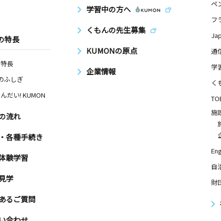
ペ
学習中の方へ
フ
くもんの先生募集
Ja
の特長
KUMONの原点
通
の特長
学
企業情報
Nのふしぎ
く
んだい! KUMON
TO
施
の流れ
・各種手続き
Eng
体験学習
自
見学
財
あるご質問
い合わせ