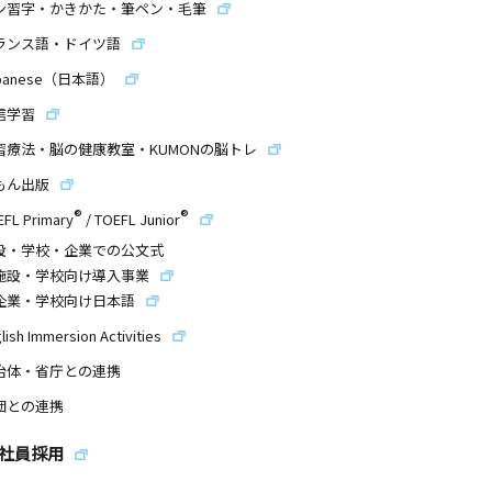
ン習字・かきかた・筆ペン・毛筆
ランス語・ドイツ語
panese（日本語）
信学習
習療法・脳の健康教室・KUMONの脳トレ
もん出版
®
®
EFL Primary
/
TOEFL Junior
設・学校・企業での公文式
施設・学校向け導入事業
企業・学校向け日本語
lish Immersion Activities
治体・省庁との連携
団との連携
社員採用