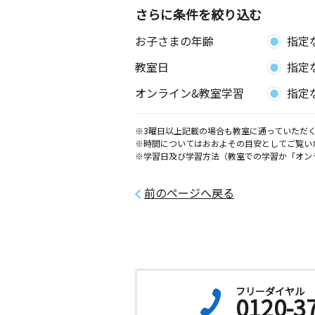
神奈川県座間市入谷東４丁目４１－２
さらに条件を絞り込む
お子さまの年齢
指定
鈴鹿教室
月
火
水
木
金
土
教室日
指定
0歳～高校生
神奈川県座間市入谷西５丁目３－１６
オンライン&教室学習
指定
座間１Ｆホール
※3曜日以上記載の場合も教室に通っていただく
小園北教室
※時間についてはおおよその目安としてご覧い
月
火
水
木
金
土
※学習日及び学習方法（教室での学習か「オン
3歳～高校生
神奈川県綾瀬市小園１５４０－６ メ
ーラ２０３号室
前のページへ戻る
かしわ台駅南教室
月
火
水
木
金
土
0歳～高校生
神奈川県海老名市柏ケ谷３丁目１０－
フリーダイヤル
0120-3
立野台教室