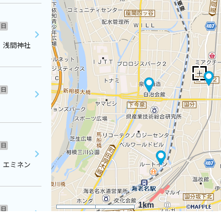
日
 浅間神社
日
日
 エミネン
1km
日