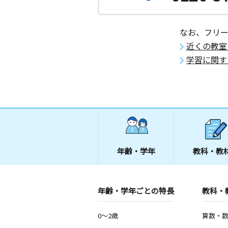
月
火
水
木
金
土
3歳～高校生
神奈川県座間市立野台１丁目１４－３
なお、フリ
近くの教室
学習に関す
年齢・学年
教科・教
年齢・学年ごとの特長
教科・
0～2歳
算数・