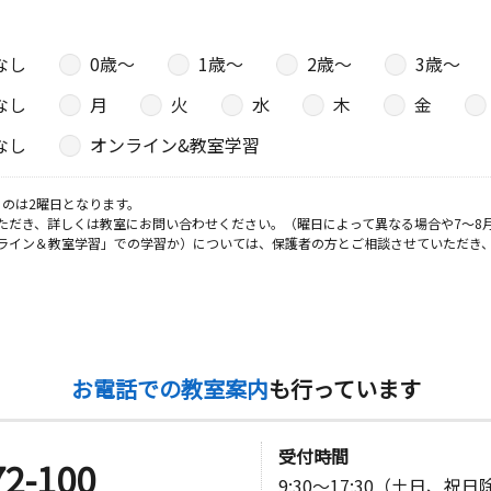
９
なし
0歳〜
1歳〜
2歳〜
3歳〜
日
なし
月
火
水
木
金
 フラット
なし
オンライン&教室学習
のは2曜日となります。
ただき、詳しくは教室にお問い合わせください。（曜日によって異なる場合や7～8
日
ライン＆教室学習」での学習か）については、保護者の方とご相談させていただき
ゾンサンサ
日
お電話での教室案内
も行っています
２３
受付時間
72-100
9:30～17:30（土日、祝