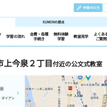
学習中の方
KUMONの原点
の
会費・各種
無料体験
よくあ
学習の流れ
教室見学
手続き
学習
ご質問
市上今泉２丁目
付近の公文式教室
日
 ダイアン