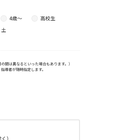
4歳〜
高校生
土
月の間は異なるといった場合もあります。）
、指導者が随時指定します。
日除く）