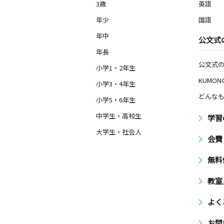
3歳
英語
年少
国語
年中
公文式
年長
公文式
小学1・2年生
KUMO
小学3・4年生
どんなも
小学5・6年生
中学生・高校生
学習
大学生・社会人
会費
無料
教室
よく
お問