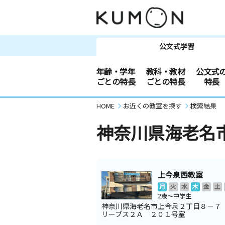
公文式学習
年齢・学年
教科・教材
公文式
ごとの特長
ごとの特長
特長
HOME
お近くの教室を探す
検索結果
神奈川県海老名
上今泉西教室
月
火
水
木
金
土
2歳～中学生
神奈川県海老名市上今泉２丁目８－７
リーブス２Ａ ２０１号室