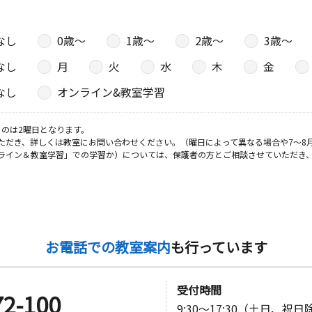
なし
0歳〜
1歳〜
2歳〜
3歳〜
なし
月
火
水
木
金
なし
オンライン&教室学習
のは2曜日となります。
ただき、詳しくは教室にお問い合わせください。（曜日によって異なる場合や7～8
ライン＆教室学習」での学習か）については、保護者の方とご相談させていただき
お電話での教室案内
も行っています
受付時間
72-100
9:30～17:30（土日、祝