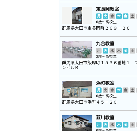
東長岡教室
月
火
水
木
金
土
0歳～高校生
群馬県太田市東長岡町２６９－２６
九合教室
月
火
水
木
金
土
2歳～高校生
群馬県太田市飯塚町１５３６番地１ 
ンビルＢ
浜町教室
月
火
水
木
金
土
0歳～高校生
群馬県太田市浜町４５－２０
韮川教室
月
火
水
木
金
土
0歳～高校生
群馬県太田市台之郷町８６２