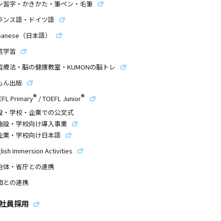
ン習字・かきかた・筆ペン・毛筆
ランス語・ドイツ語
panese（日本語）
信学習
習療法・脳の健康教室・KUMONの脳トレ
もん出版
®
®
EFL Primary
/
TOEFL Junior
設・学校・企業での公文式
施設・学校向け導入事業
企業・学校向け日本語
lish Immersion Activities
治体・省庁との連携
団との連携
社員採用