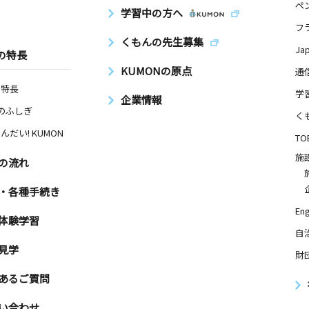
ペ
学習中の方へ
フ
くもんの先生募集
Ja
の特長
KUMONの原点
通
の特長
学
企業情報
Nのふしぎ
く
んだい! KUMON
TO
施
の流れ
・各種手続き
Eng
体験学習
自
見学
財
あるご質問
い合わせ