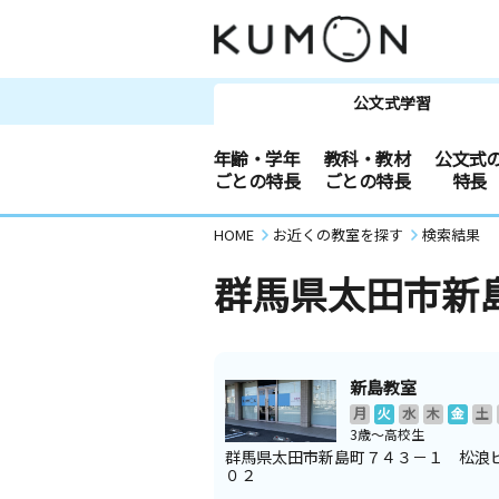
公文式学習
年齢・学年
教科・教材
公文式
ごとの特長
ごとの特長
特長
HOME
お近くの教室を探す
検索結果
群馬県太田市新
新島教室
月
火
水
木
金
土
3歳～高校生
群馬県太田市新島町７４３－１ 松浪
０２