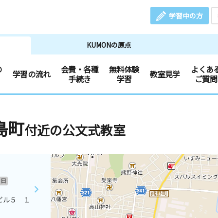
学習中の方
KUMONの原点
の
会費・各種
無料体験
よくあ
学習の流れ
教室見学
手続き
学習
ご質問
島町
付近の公文式教室
日
ビル５ １