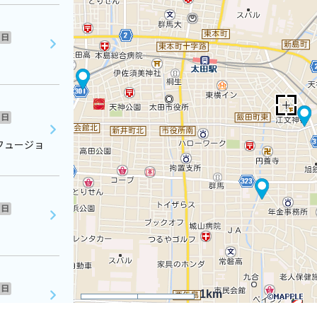
日
日
フュージョ
日
日
1km