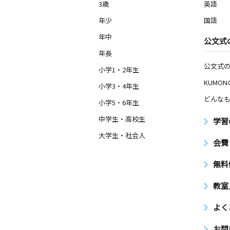
3歳
英語
年少
国語
年中
公文式
年長
公文式
小学1・2年生
KUMO
小学3・4年生
どんなも
小学5・6年生
中学生・高校生
学習
大学生・社会人
会費
無料
教室
よく
お問