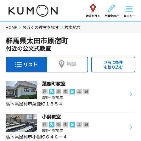
教室を探す
学習中の方
メニュー
HOME
お近くの教室を探す
検索結果
群馬県太田市原宿町
付近の公文式教室
さらに条件
地図
リスト
を絞り込む
葉鹿町教室
月
火
水
木
金
土
日
3歳～高校生
栃木県足利市葉鹿町１５５４
小俣教室
月
火
水
木
金
土
日
0歳～高校生
栃木県足利市小俣町６４８－４