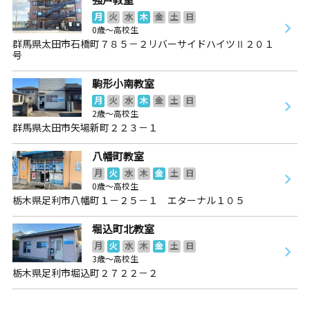
月
火
水
木
金
土
日
0歳～高校生
群馬県太田市石橋町７８５－２リバーサイドハイツⅡ２０１
号
駒形小南教室
月
火
水
木
金
土
日
2歳～高校生
群馬県太田市矢場新町２２３－１
八幡町教室
月
火
水
木
金
土
日
0歳～高校生
栃木県足利市八幡町１－２５－１ エターナル１０５
堀込町北教室
月
火
水
木
金
土
日
3歳～高校生
栃木県足利市堀込町２７２２－２