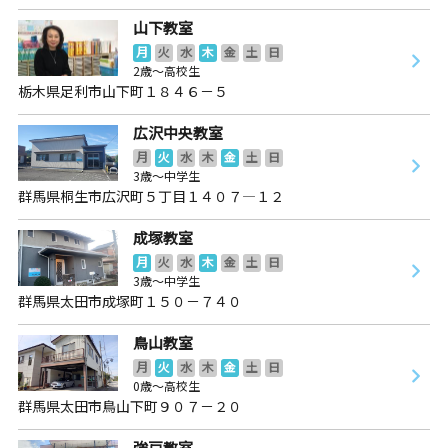
山下教室
月
火
水
木
金
土
日
2歳～高校生
栃木県足利市山下町１８４６－５
広沢中央教室
月
火
水
木
金
土
日
3歳～中学生
群馬県桐生市広沢町５丁目１４０７―１２
成塚教室
月
火
水
木
金
土
日
3歳～中学生
群馬県太田市成塚町１５０－７４０
鳥山教室
月
火
水
木
金
土
日
0歳～高校生
群馬県太田市鳥山下町９０７－２０
強戸教室