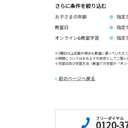
神奈川県海老名市上今泉２丁目８－７
さらに条件を絞り込む
リーブス２Ａ ２０１号室
お子さまの年齢
指定
大谷北教室
教室日
指定
月
火
水
木
金
土
0歳～高校生
オンライン&教室学習
指定
神奈川県海老名市大谷北３丁目３－３
ル１階
※3曜日以上記載の場合も教室に通っていただく
※時間についてはおおよその目安としてご覧い
国分南教室
※学習日及び学習方法（教室での学習か「オン
月
火
水
木
金
土
3歳～高校生
神奈川県海老名市国分南４丁目６－１
前のページへ戻る
厚木市役所前教室
月
火
水
木
金
土
2歳～高校生
神奈川県厚木市中町３丁目１７－２１
ビル２階
フリーダイヤル
0120-3