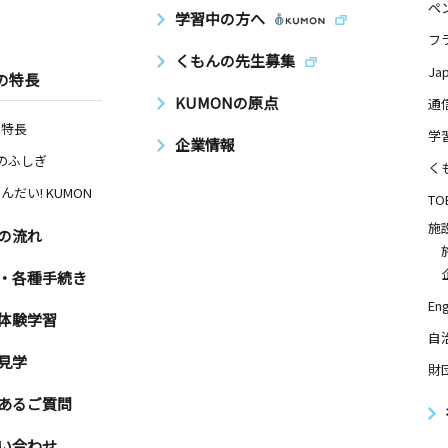
ペ
学習中の方へ
フ
くもんの先生募集
Ja
の特長
KUMONの原点
通
の特長
学
企業情報
Nのふしぎ
く
んだい! KUMON
TO
施
の流れ
・各種手続き
Eng
体験学習
自
見学
財
あるご質問
い合わせ