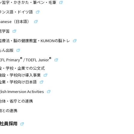
ン習字・かきかた・筆ペン・毛筆
ランス語・ドイツ語
panese（日本語）
信学習
習療法・脳の健康教室・KUMONの脳トレ
もん出版
®
®
EFL Primary
/
TOEFL Junior
設・学校・企業での公文式
施設・学校向け導入事業
企業・学校向け日本語
lish Immersion Activities
治体・省庁との連携
団との連携
社員採用