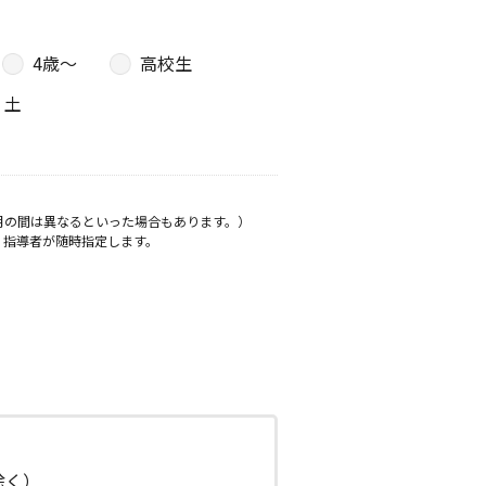
4歳〜
高校生
土
月の間は異なるといった場合もあります。）
、指導者が随時指定します。
日除く）