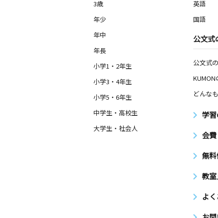
3歳
英語
年少
国語
年中
公文式
年長
公文式
小学1・2年生
KUMO
小学3・4年生
どんなも
小学5・6年生
中学生・高校生
学習
大学生・社会人
会費
無料
教室
よく
お問