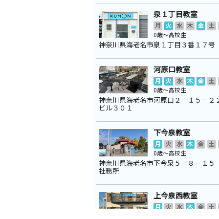
泉１丁目教室
月
火
水
木
金
土
0歳～高校生
神奈川県海老名市泉１丁目３番１７号
河原口教室
月
火
水
木
金
土
0歳～高校生
神奈川県海老名市河原口２－１５－２
ビル３０１
下今泉教室
月
火
水
木
金
土
0歳～高校生
神奈川県海老名市下今泉５－８－１５
社務所
上今泉西教室
月
火
水
木
金
土
2歳～中学生