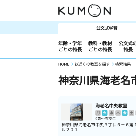
公文式学習
年齢・学年
教科・教材
公文式
ごとの特長
ごとの特長
特長
HOME
お近くの教室を探す
検索結果
神奈川県海老名
海老名中央教室
月
火
水
木
金
土
0歳～高校生
神奈川県海老名市中央３丁目５－６第
ル２０１