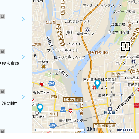
日
日
２厚木倉庫
日
 浅間神社
1km
日