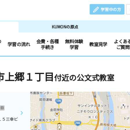
学習中の方
KUMONの原点
の
会費・各種
無料体験
よくあ
学習の流れ
教室見学
手続き
学習
ご質問
市上郷１丁目
付近の公文式教室
日
１５三幸ビ