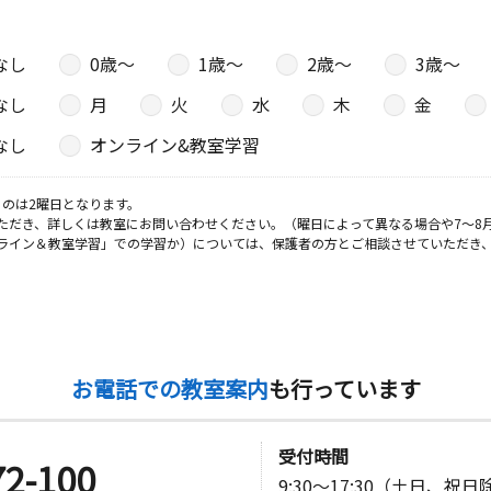
 ダイアン
なし
0歳〜
1歳〜
2歳〜
3歳〜
なし
月
火
水
木
金
日
なし
オンライン&教室学習
３ 湯川ビ
のは2曜日となります。
ただき、詳しくは教室にお問い合わせください。（曜日によって異なる場合や7～8
ライン＆教室学習」での学習か）については、保護者の方とご相談させていただき
日
０
日
お電話での教室案内
も行っています
 ワミレス
受付時間
72-100
9:30～17:30（土日、祝