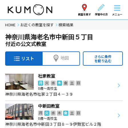
教室を探す
学習中の方
メニュー
HOME
お近くの教室を探す
検索結果
神奈川県海老名市中新田５丁目
付近の公文式教室
さらに条件
地図
リスト
を絞り込む
社家教室
月
火
水
木
金
土
日
0歳～高校生
神奈川県海老名市社家２丁目４－３９
中新田教室
月
火
水
木
金
土
日
0歳～高校生
神奈川県海老名市中新田３丁目８－９伊勢宮ビル２階