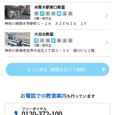
本厚木駅東口教室
月
火
水
木
金
土
日
0歳～高校生
神奈川県厚木市幸町１－１９ ＡＺＥＮＩＡ １Ｆ
大谷北教室
月
火
水
木
金
土
日
0歳～高校生
神奈川県海老名市大谷北３丁目３－３３ 湯川ビル１階
もっと見る（範囲を広げて検索）
お電話での教室案内
も行っています
フリーダイヤル
0120-372-100