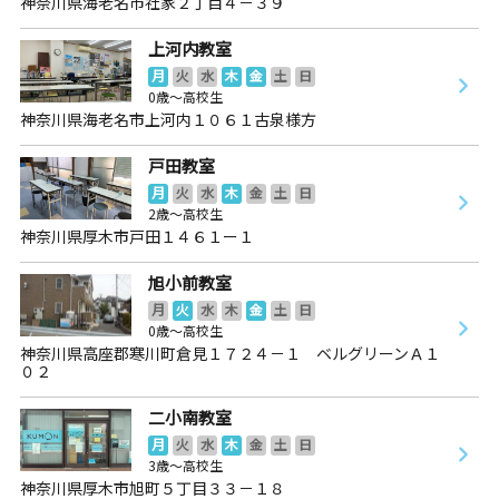
神奈川県海老名市社家２丁目４－３９
上河内教室
月
火
水
木
金
土
日
0歳～高校生
神奈川県海老名市上河内１０６１古泉様方
戸田教室
月
火
水
木
金
土
日
2歳～高校生
神奈川県厚木市戸田１４６１ー１
旭小前教室
月
火
水
木
金
土
日
0歳～高校生
神奈川県高座郡寒川町倉見１７２４－１ ベルグリーンＡ１
０２
二小南教室
月
火
水
木
金
土
日
3歳～高校生
神奈川県厚木市旭町５丁目３３－１８