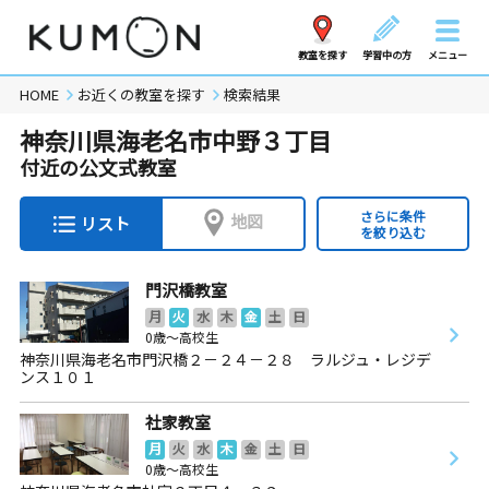
教室を探す
学習中の方
メニュー
HOME
お近くの教室を探す
検索結果
神奈川県海老名市中野３丁目
付近の公文式教室
さらに条件
地図
リスト
を絞り込む
門沢橋教室
月
火
水
木
金
土
日
0歳～高校生
神奈川県海老名市門沢橋２－２４－２８ ラルジュ・レジデ
ンス１０１
社家教室
月
火
水
木
金
土
日
0歳～高校生