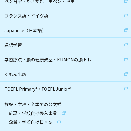
ペン習字・かきかた・筆ペン・毛筆
フランス語・ドイツ語
Japanese（日本語）
通信学習
学習療法・脳の健康教室・KUMONの脳トレ
くもん出版
TOEFL Primary
®
/
TOEFL Junior
®
施設・学校・企業での公文式
施設・学校向け導入事業
企業・学校向け日本語