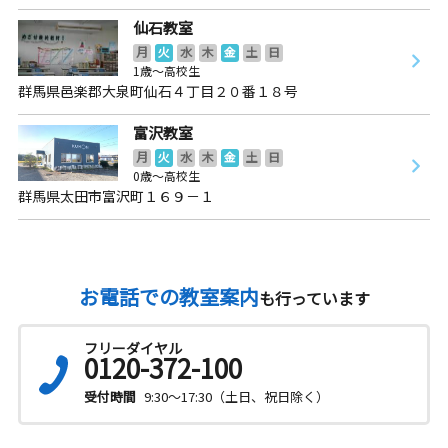
仙石教室
月
火
水
木
金
土
日
1歳～高校生
群馬県邑楽郡大泉町仙石４丁目２０番１８号
富沢教室
月
火
水
木
金
土
日
0歳～高校生
群馬県太田市富沢町１６９－１
お電話での教室案内
も行っています
フリーダイヤル
0120-372-100
受付時間
9:30～17:30（土日、祝日除く）