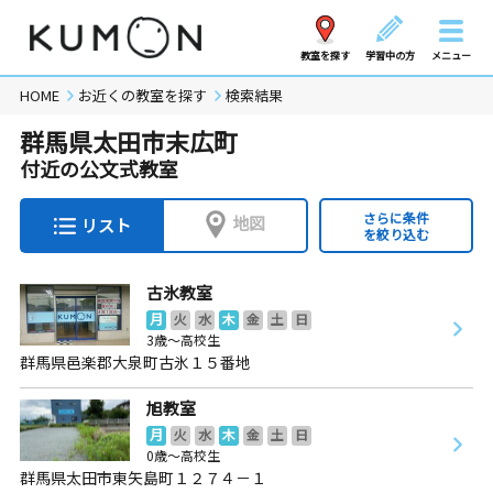
教室を探す
学習中の方
メニュー
HOME
お近くの教室を探す
検索結果
群馬県太田市末広町
付近の公文式教室
さらに条件
地図
リスト
を絞り込む
古氷教室
月
火
水
木
金
土
日
3歳～高校生
群馬県邑楽郡大泉町古氷１５番地
旭教室
月
火
水
木
金
土
日
0歳～高校生
群馬県太田市東矢島町１２７４－１