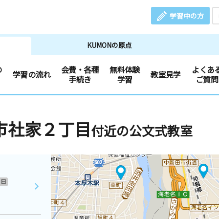
学習中の方
KUMONの原点
の
会費・各種
無料体験
よくあ
学習の流れ
教室見学
手続き
学習
ご質問
市社家２丁目
付近の公文式教室
日