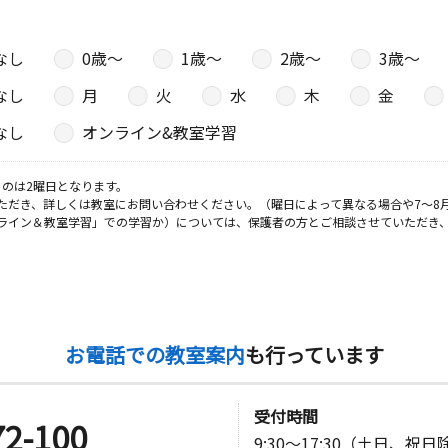
なし
0歳〜
1歳〜
2歳〜
3歳〜
日
なし
月
火
水
木
金
３ 湯川ビ
なし
オンライン&教室学習
のは2曜日となります。
ただき、詳しくは教室にお問い合わせください。（曜日によって異なる場合や7～8
ライン＆教室学習」での学習か）については、保護者の方とご相談させていただき
お電話での教室案内
も行っています
受付時間
72-100
9:30～17:30（土日、祝