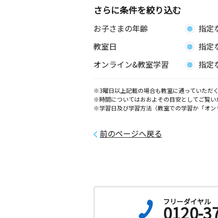
さらに条件を絞り込む
大谷北教室
お子さまの年齢
指定
月
火
水
木
金
土
0歳～高校生
教室日
指定
神奈川県海老名市大谷北３丁目３－３
ル１階
オンライン&教室学習
指定
※3曜日以上記載の場合も教室に通っていただく
※時間についてはおおよその目安としてご覧い
※学習日及び学習方法（教室での学習か「オン
前のページへ戻る
フリーダイヤル
0120-3