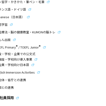
ン習字・かきかた・筆ペン・毛筆
ランス語・ドイツ語
panese（日本語）
信学習
習療法・脳の健康教室・KUMONの脳トレ
もん出版
®
®
EFL Primary
/
TOEFL Junior
設・学校・企業での公文式
施設・学校向け導入事業
企業・学校向け日本語
lish Immersion Activities
治体・省庁との連携
団との連携
社員採用