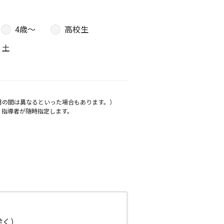
4歳〜
高校生
土
月の間は異なるといった場合もあります。）
、指導者が随時指定します。
日除く）