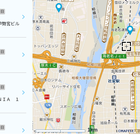
日
伊勢宮ビル
日
日
ＮＩＡ １
日
1km
様方