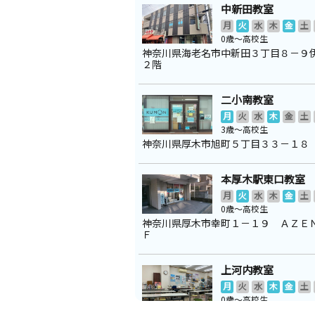
中新田教室
月
火
水
木
金
土
0歳～高校生
神奈川県海老名市中新田３丁目８－９
２階
二小南教室
月
火
水
木
金
土
3歳～高校生
神奈川県厚木市旭町５丁目３３－１８
本厚木駅東口教室
月
火
水
木
金
土
0歳～高校生
神奈川県厚木市幸町１－１９ ＡＺＥ
Ｆ
上河内教室
月
火
水
木
金
土
0歳～高校生
神奈川県海老名市上河内１０６１古泉