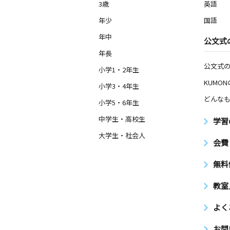
3歳
英語
年少
国語
年中
公文式
年長
公文式
小学1・2年生
KUMO
小学3・4年生
どんなも
小学5・6年生
中学生・高校生
学習
大学生・社会人
会費
無料
教室
よく
お問