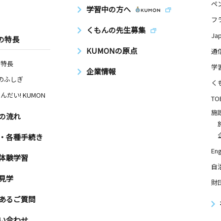
ペ
学習中の方へ
フ
くもんの先生募集
Ja
の特長
KUMONの原点
通
の特長
学
企業情報
Nのふしぎ
く
んだい! KUMON
TO
施
の流れ
・各種手続き
Eng
体験学習
自
見学
財
あるご質問
い合わせ