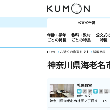
公文式学習
年齢・学年
教科・教材
公文式
ごとの特長
ごとの特長
特長
HOME
お近くの教室を探す
検索結果
神奈川県海老名
社家教室
月
火
水
木
金
土
0歳～高校生
神奈川県海老名市社家２丁目４－３９