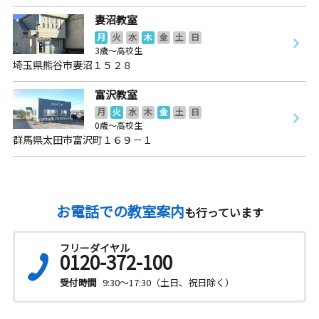
妻沼教室
月
火
水
木
金
土
日
3歳～高校生
埼玉県熊谷市妻沼１５２８
富沢教室
月
火
水
木
金
土
日
0歳～高校生
群馬県太田市富沢町１６９－１
お電話での教室案内
も行っています
フリーダイヤル
0120-372-100
受付時間
9:30～17:30（土日、祝日除く）