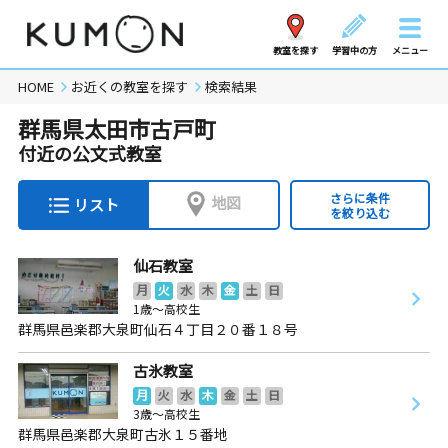
教室を探す
学習中の方
メニュー
HOME
お近くの教室を探す
検索結果
群馬県太田市古戸町
付近の公文式教室
さらに条件
地図
リスト
を絞り込む
仙石教室
月
火
水
木
金
土
日
1歳～高校生
群馬県邑楽郡大泉町仙石４丁目２０番１８号
古氷教室
月
火
水
木
金
土
日
3歳～高校生
群馬県邑楽郡大泉町古氷１５番地