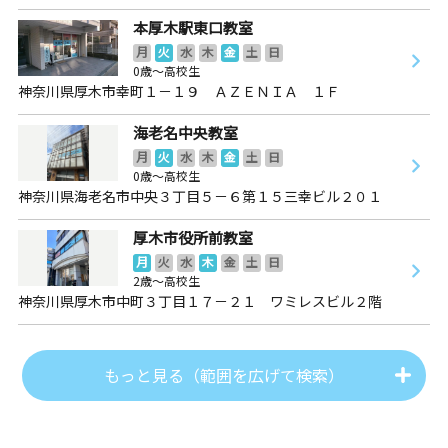
本厚木駅東口教室
月
火
水
木
金
土
日
0歳～高校生
神奈川県厚木市幸町１－１９ ＡＺＥＮＩＡ １Ｆ
海老名中央教室
月
火
水
木
金
土
日
0歳～高校生
神奈川県海老名市中央３丁目５－６第１５三幸ビル２０１
厚木市役所前教室
月
火
水
木
金
土
日
2歳～高校生
神奈川県厚木市中町３丁目１７－２１ ワミレスビル２階
もっと見る（範囲を広げて検索）