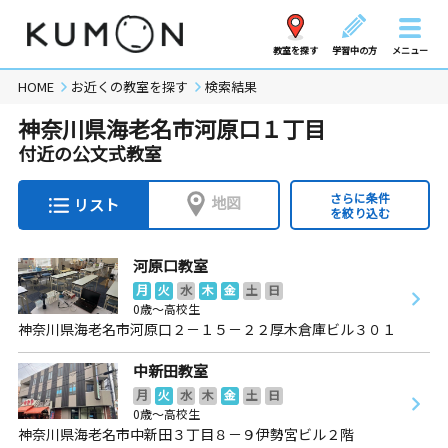
教室を探す
学習中の方
メニュー
HOME
お近くの教室を探す
検索結果
神奈川県海老名市河原口１丁目
付近の公文式教室
さらに条件
地図
リスト
を絞り込む
河原口教室
月
火
水
木
金
土
日
0歳～高校生
神奈川県海老名市河原口２－１５－２２厚木倉庫ビル３０１
中新田教室
月
火
水
木
金
土
日
0歳～高校生
神奈川県海老名市中新田３丁目８－９伊勢宮ビル２階