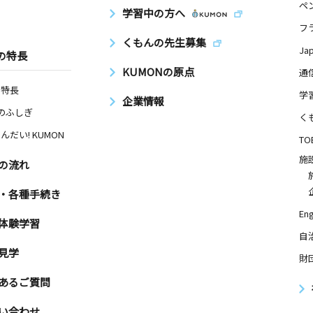
ペ
学習中の方へ
フ
くもんの先生募集
Ja
の特長
KUMONの原点
通
の特長
学
企業情報
Nのふしぎ
く
んだい! KUMON
TO
施
の流れ
・各種手続き
Eng
体験学習
自
見学
財
あるご質問
い合わせ