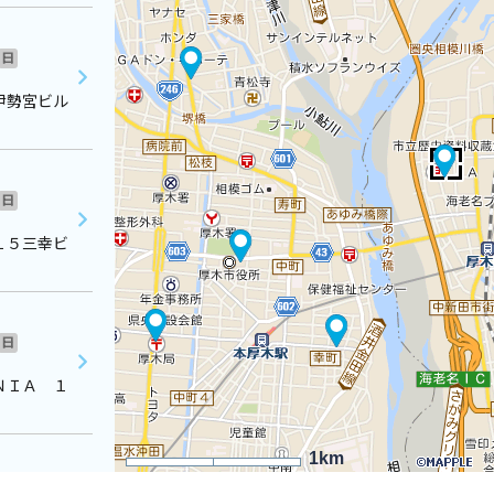
日
伊勢宮ビル
日
１５三幸ビ
日
ＮＩＡ １
1km
日