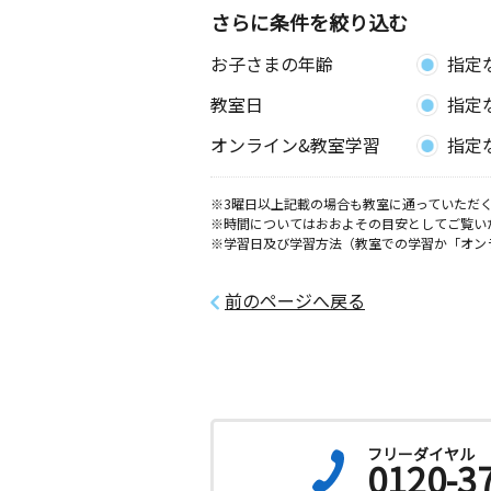
2歳～高校生
さらに条件を絞り込む
神奈川県厚木市中町３丁目１７－２１
ビル２階
お子さまの年齢
指定
教室日
指定
妻田南教室
月
火
水
木
金
土
オンライン&教室学習
指定
0歳～高校生
神奈川県厚木市妻田南１丁目１５－３
※3曜日以上記載の場合も教室に通っていただく
※時間についてはおおよその目安としてご覧い
泉１丁目教室
※学習日及び学習方法（教室での学習か「オン
月
火
水
木
金
土
0歳～高校生
神奈川県海老名市泉１丁目３番１７号
前のページへ戻る
厚木田村町教室
月
火
水
木
金
土
0歳～高校生
神奈川県厚木市田村町２－２０ 三橋
クス４Ｆ
フリーダイヤル
0120-3