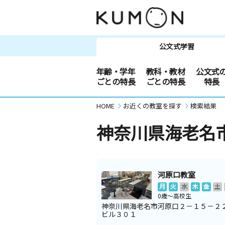
公文式学習
年齢・学年
教科・教材
公文式
ごとの特長
ごとの特長
特長
HOME
お近くの教室を探す
検索結果
神奈川県海老名
河原口教室
月
火
水
木
金
土
0歳～高校生
神奈川県海老名市河原口２－１５－２
ビル３０１