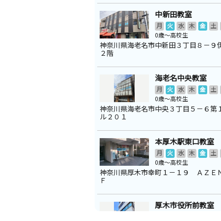
中新田教室
月
火
水
木
金
土
0歳～高校生
神奈川県海老名市中新田３丁目８－９
２階
海老名中央教室
月
火
水
木
金
土
0歳～高校生
神奈川県海老名市中央３丁目５－６第
ル２０１
本厚木駅東口教室
月
火
水
木
金
土
0歳～高校生
神奈川県厚木市幸町１－１９ ＡＺＥ
Ｆ
厚木市役所前教室
月
火
水
木
金
土