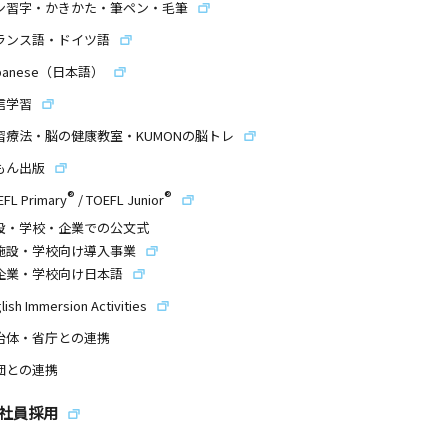
ン習字・かきかた・筆ペン・毛筆
ランス語・ドイツ語
panese（日本語）
信学習
習療法・脳の健康教室・KUMONの脳トレ
もん出版
®
®
EFL Primary
/
TOEFL Junior
設・学校・企業での公文式
施設・学校向け導入事業
企業・学校向け日本語
lish Immersion Activities
治体・省庁との連携
団との連携
社員採用