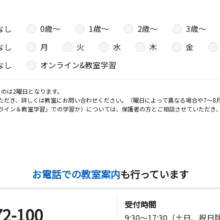
 ワミレス
なし
0歳〜
1歳〜
2歳〜
3歳〜
なし
月
火
水
木
金
日
なし
オンライン&教室学習
０
のは2曜日となります。
ただき、詳しくは教室にお問い合わせください。（曜日によって異なる場合や7～8
ライン＆教室学習」での学習か）については、保護者の方とご相談させていただき
日
日
お電話での教室案内
も行っています
ビルアネッ
受付時間
72-100
9:30～17:30（土日、祝