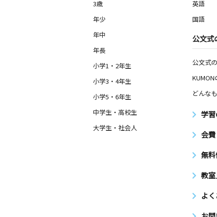
3歳
英語
年少
国語
年中
公文式
年長
公文式
小学1・2年生
KUMO
小学3・4年生
どんなも
小学5・6年生
中学生・高校生
学習
大学生・社会人
会費
無料
教室
よく
お問