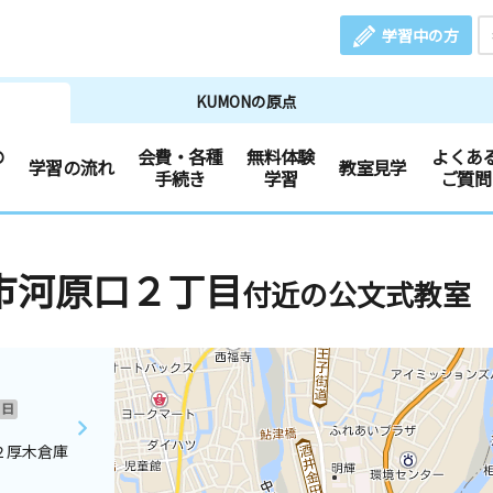
学習中の方
KUMONの原点
の
会費・各種
無料体験
よくあ
学習の流れ
教室見学
手続き
学習
ご質問
市河原口２丁目
付近の公文式教室
日
２厚木倉庫