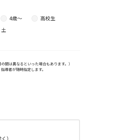
4歳〜
高校生
土
月の間は異なるといった場合もあります。）
、指導者が随時指定します。
日除く）