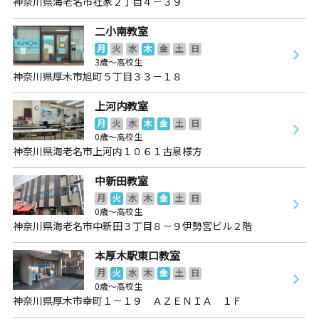
神奈川県海老名市社家２丁目４－３９
二小南教室
月
火
水
木
金
土
日
3歳～高校生
神奈川県厚木市旭町５丁目３３－１８
上河内教室
月
火
水
木
金
土
日
0歳～高校生
神奈川県海老名市上河内１０６１古泉様方
中新田教室
月
火
水
木
金
土
日
0歳～高校生
神奈川県海老名市中新田３丁目８－９伊勢宮ビル２階
本厚木駅東口教室
月
火
水
木
金
土
日
0歳～高校生
神奈川県厚木市幸町１－１９ ＡＺＥＮＩＡ １Ｆ