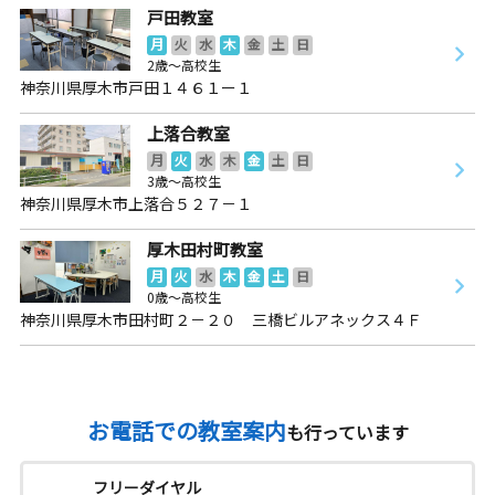
戸田教室
月
火
水
木
金
土
日
2歳～高校生
神奈川県厚木市戸田１４６１ー１
上落合教室
月
火
水
木
金
土
日
3歳～高校生
神奈川県厚木市上落合５２７－１
厚木田村町教室
月
火
水
木
金
土
日
0歳～高校生
神奈川県厚木市田村町２－２０ 三橋ビルアネックス４Ｆ
お電話での教室案内
も行っています
フリーダイヤル