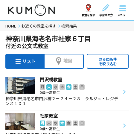
教室を探す
学習中の方
メニュー
HOME
お近くの教室を探す
検索結果
神奈川県海老名市社家６丁目
付近の公文式教室
さらに条件
地図
リスト
を絞り込む
門沢橋教室
月
火
水
木
金
土
日
0歳～高校生
神奈川県海老名市門沢橋２－２４－２８ ラルジュ・レジデ
ンス１０１
社家教室
月
火
水
木
金
土
日
0歳～高校生