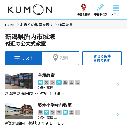
教室を探す
学習中の方
メニュー
HOME
お近くの教室を探す
検索結果
新潟県胎内市城塚
付近の公文式教室
さらに条件
地図
リスト
を絞り込む
金塚教室
月
火
水
木
金
土
日
0歳～高校生
新潟県新発田市下小中山１９番５
築地小学校前教室
月
火
水
木
金
土
日
0歳～高校生
新潟県胎内市築地３４９１－１０