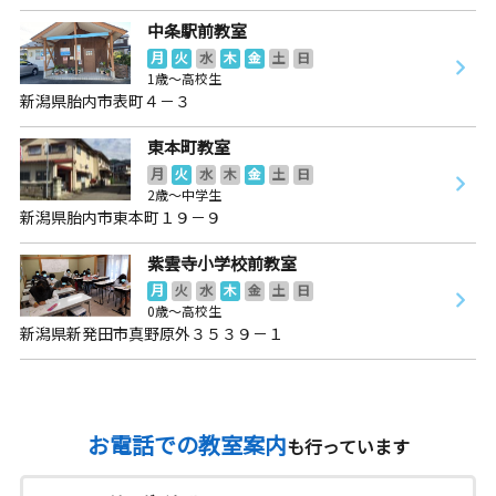
中条駅前教室
月
火
水
木
金
土
日
1歳～高校生
新潟県胎内市表町４－３
東本町教室
月
火
水
木
金
土
日
2歳～中学生
新潟県胎内市東本町１９－９
紫雲寺小学校前教室
月
火
水
木
金
土
日
0歳～高校生
新潟県新発田市真野原外３５３９－１
お電話での教室案内
も行っています