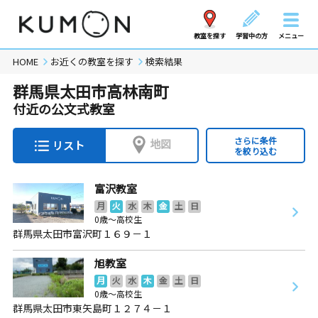
教室を探す
学習中の方
メニュー
HOME
お近くの教室を探す
検索結果
群馬県太田市高林南町
付近の公文式教室
さらに条件
地図
リスト
を絞り込む
富沢教室
月
火
水
木
金
土
日
0歳～高校生
群馬県太田市富沢町１６９－１
旭教室
月
火
水
木
金
土
日
0歳～高校生
群馬県太田市東矢島町１２７４－１