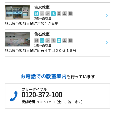
古氷教室
月
火
水
木
金
土
日
3歳～高校生
群馬県邑楽郡大泉町古氷１５番地
仙石教室
月
火
水
木
金
土
日
1歳～高校生
群馬県邑楽郡大泉町仙石４丁目２０番１８号
お電話での教室案内
も行っています
フリーダイヤル
0120-372-100
受付時間
9:30～17:30（土日、祝日除く）