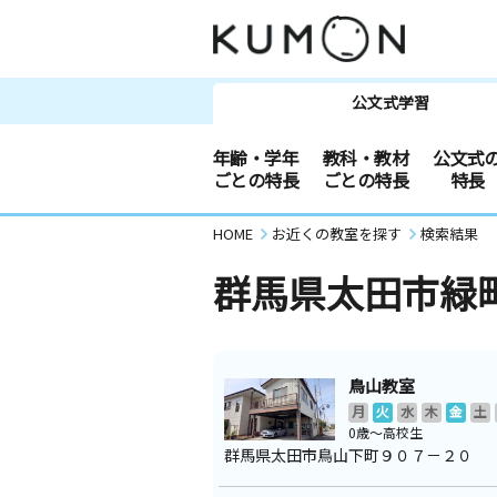
公文式学習
年齢・学年
教科・教材
公文式
ごとの特長
ごとの特長
特長
HOME
お近くの教室を探す
検索結果
群馬県太田市緑
鳥山教室
月
火
水
木
金
土
0歳～高校生
群馬県太田市鳥山下町９０７－２０