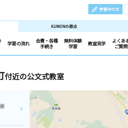
学習中の方
KUMONの原点
の
会費・各種
無料体験
よくあ
学習の流れ
教室見学
手続き
学習
ご質問
町
付近の公文式教室
日