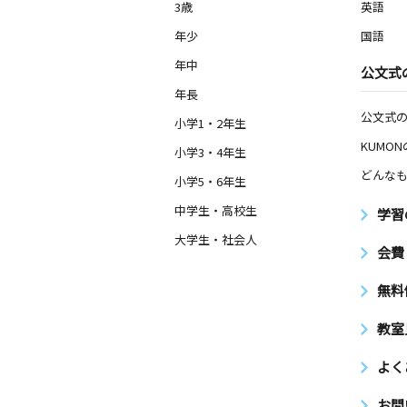
3歳
英語
年少
国語
年中
公文式
年長
公文式
小学1・2年生
KUMO
小学3・4年生
どんなも
小学5・6年生
中学生・高校生
学習
大学生・社会人
会費
無料
教室
よく
お問