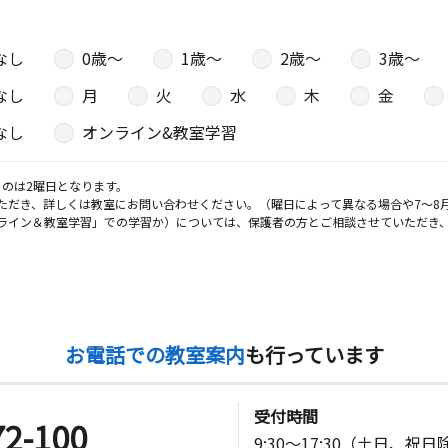
なし
0歳〜
1歳〜
2歳〜
3歳〜
なし
月
火
水
木
金
なし
オンライン&教室学習
のは2曜日となります。
ただき、詳しくは教室にお問い合わせください。（曜日によって異なる場合や7～8
ライン＆教室学習」での学習か）については、保護者の方とご相談させていただき
お電話での教室案内
も行っています
受付時間
72-100
9:30～17:30（土日、祝