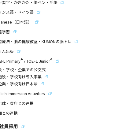
ン習字・かきかた・筆ペン・毛筆
ランス語・ドイツ語
panese（日本語）
信学習
習療法・脳の健康教室・KUMONの脳トレ
もん出版
®
®
EFL Primary
/
TOEFL Junior
設・学校・企業での公文式
施設・学校向け導入事業
企業・学校向け日本語
lish Immersion Activities
治体・省庁との連携
団との連携
社員採用