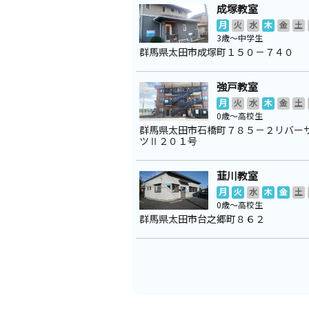
成塚教室
月
火
水
木
金
土
3歳～中学生
群馬県太田市成塚町１５０－７４０
強戸教室
月
火
水
木
金
土
0歳～高校生
群馬県太田市石橋町７８５－２リバー
ツⅡ２０１号
韮川教室
月
火
水
木
金
土
0歳～高校生
群馬県太田市台之郷町８６２