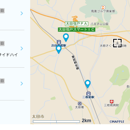
日
日
サイドハイ
日
2km