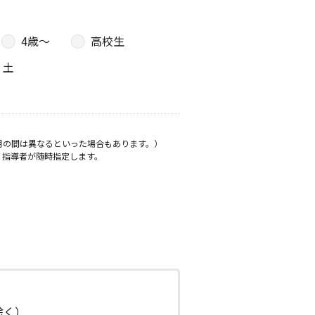
4歳〜
高校生
土
月の間は異なるといった場合もあります。）
、指導者が随時指定します。
日除く）