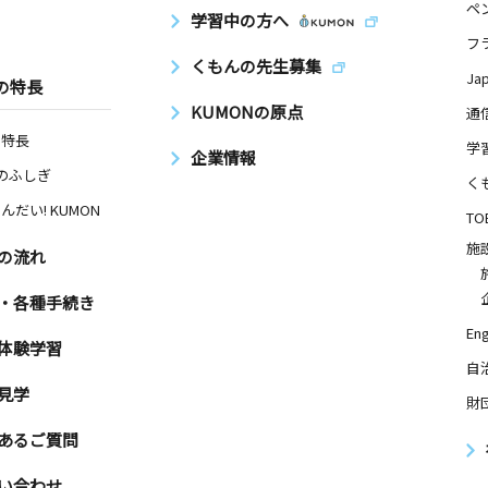
ペ
学習中の方へ
フ
くもんの先生募集
Ja
の特長
KUMONの原点
通
の特長
学
企業情報
Nのふしぎ
く
んだい! KUMON
TO
施
の流れ
・各種手続き
Eng
体験学習
自
見学
財
あるご質問
い合わせ