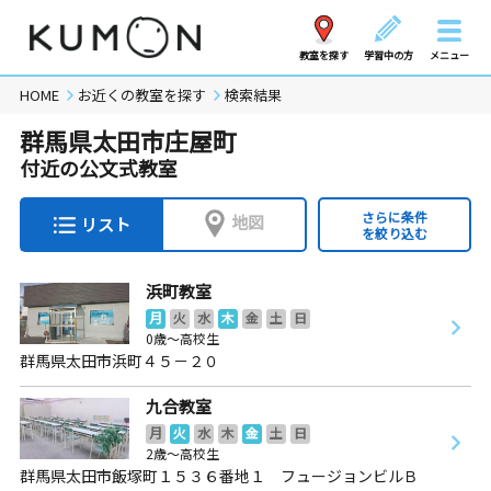
教室を探す
学習中の方
メニュー
HOME
お近くの教室を探す
検索結果
群馬県太田市庄屋町
付近の公文式教室
さらに条件
地図
リスト
を絞り込む
浜町教室
月
火
水
木
金
土
日
0歳～高校生
群馬県太田市浜町４５－２０
九合教室
月
火
水
木
金
土
日
2歳～高校生
群馬県太田市飯塚町１５３６番地１ フュージョンビルＢ