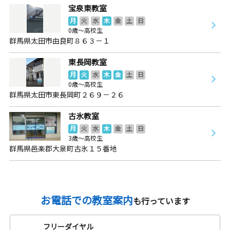
宝泉東教室
月
火
水
木
金
土
日
0歳～高校生
群馬県太田市由良町８６３－１
東長岡教室
月
火
水
木
金
土
日
0歳～高校生
群馬県太田市東長岡町２６９－２６
古氷教室
月
火
水
木
金
土
日
3歳～高校生
群馬県邑楽郡大泉町古氷１５番地
お電話での教室案内
も行っています
フリーダイヤル