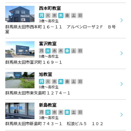
西本町教室
月
火
水
木
金
土
日
3歳～高校生
群馬県太田市西本町１６－１１ アルペンローザ２Ｆ Ｂ号
室
富沢教室
月
火
水
木
金
土
日
0歳～高校生
群馬県太田市富沢町１６９－１
旭教室
月
火
水
木
金
土
日
0歳～高校生
群馬県太田市東矢島町１２７４－１
新島教室
月
火
水
木
金
土
日
3歳～高校生
群馬県太田市新島町７４３－１ 松浪ビル５ １０２