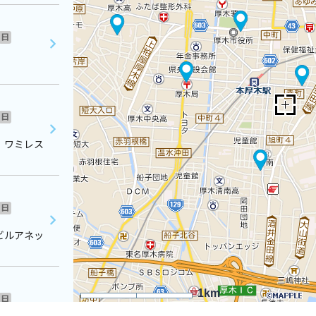
日
日
 ワミレス
日
ビルアネッ
1km
日