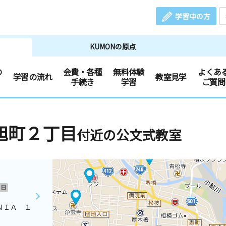
学習中の方
KUMONの原点
の
会費・各種
無料体験
よくあ
学習の流れ
教室見学
手続き
学習
ご質問
旭町２丁目
付近の公文式教室
日
ＮＩＡ １