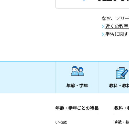
月
火
水
木
金
土
0歳～高校生
神奈川県厚木市恩名２丁目２２－４７
なお、フリ
ツ１０２
近くの教室
学習に関す
とむろ教室
月
火
水
木
金
土
0歳～高校生
神奈川県厚木市戸室４丁目１－５７第
木１階１０２号室
西戸室教室
月
火
水
木
金
土
4歳～高校生
年齢・学年
教科・教
神奈川県厚木市戸室３丁目１５－１７
海老名中央教室
年齢・学年ごとの特長
教科・
月
火
水
木
金
土
0歳～高校生
神奈川県海老名市中央３丁目５－６第
0～2歳
算数・
ル２０１