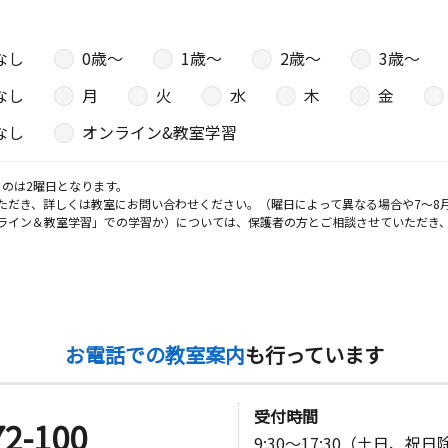
２厚木倉庫
なし
0歳〜
1歳〜
2歳〜
3歳〜
なし
月
火
水
木
金
日
なし
オンライン&教室学習
伊勢宮ビル
のは2曜日となります。
ただき、詳しくは教室にお問い合わせください。（曜日によって異なる場合や7～8
ライン＆教室学習」での学習か）については、保護者の方とご相談させていただき
日
日
お電話での教室案内
も行っています
０
受付時間
72-100
9:30～17:30（土日、祝