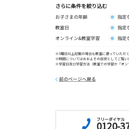
神奈川県海老名市河原口２－１５－２
さらに条件を絞り込む
ビル３０１
お子さまの年齢
指定
中新田教室
教室日
指定
月
火
水
木
金
土
0歳～高校生
オンライン&教室学習
指定
神奈川県海老名市中新田３丁目８－９
２階
※3曜日以上記載の場合も教室に通っていただく
※時間についてはおおよその目安としてご覧い
社家教室
※学習日及び学習方法（教室での学習か「オン
月
火
水
木
金
土
0歳～高校生
神奈川県海老名市社家２丁目４－３９
前のページへ戻る
妻田南教室
月
火
水
木
金
土
0歳～高校生
神奈川県厚木市妻田南１丁目１５－３
フリーダイヤル
0120-3
恩名教室