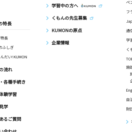
ペ
学習中の方へ
フ
くもんの先生募集
Ja
の特長
KUMONの原点
通
の特長
学
企業情報
Nのふしぎ
く
んだい! KUMON
TO
施
の流れ
・各種手続き
Eng
体験学習
自
見学
財
あるご質問
い合わせ