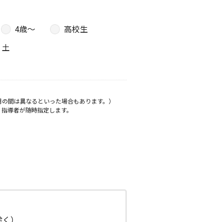
4歳〜
高校生
土
月の間は異なるといった場合もあります。）
、指導者が随時指定します。
日除く）