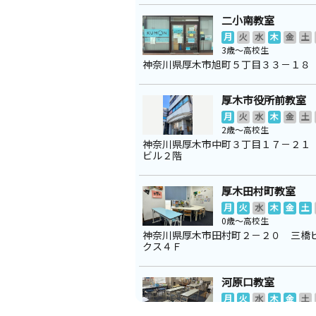
二小南教室
月
火
水
木
金
土
3歳～高校生
神奈川県厚木市旭町５丁目３３－１８
厚木市役所前教室
月
火
水
木
金
土
2歳～高校生
神奈川県厚木市中町３丁目１７－２１
ビル２階
厚木田村町教室
月
火
水
木
金
土
0歳～高校生
神奈川県厚木市田村町２－２０ 三橋
クス４Ｆ
河原口教室
月
火
水
木
金
土
0歳～高校生