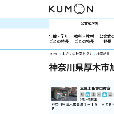
公文式学習
年齢・学年
教科・教材
公文式
ごとの特長
ごとの特長
特長
HOME
お近くの教室を探す
検索結果
神奈川県厚木市
本厚木駅東口教室
月
火
水
木
金
土
0歳～高校生
神奈川県厚木市幸町１－１９ ＡＺＥ
Ｆ