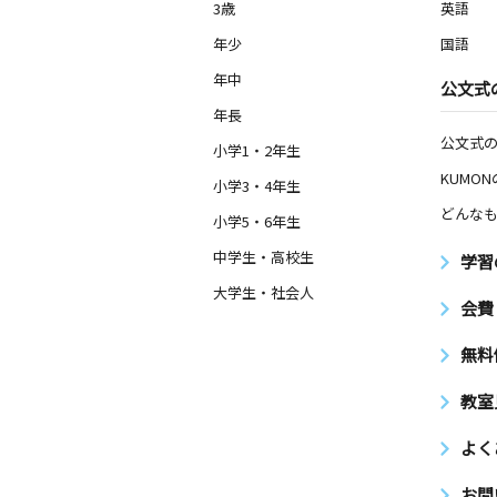
3歳
英語
年少
国語
年中
公文式
年長
公文式
小学1・2年生
KUMO
小学3・4年生
どんなも
小学5・6年生
中学生・高校生
学習
大学生・社会人
会費
無料
教室
よく
お問