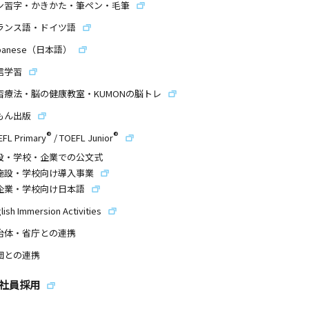
ン習字・かきかた・筆ペン・毛筆
ランス語・ドイツ語
panese（日本語）
信学習
習療法・脳の健康教室・KUMONの脳トレ
もん出版
®
®
EFL Primary
/
TOEFL Junior
設・学校・企業での公文式
施設・学校向け導入事業
企業・学校向け日本語
lish Immersion Activities
治体・省庁との連携
団との連携
社員採用