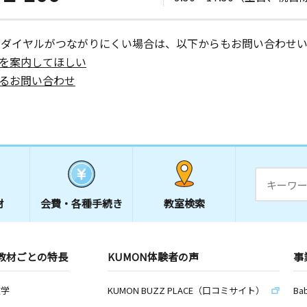
日
 和田ハイ
ーダイヤルがつながりにくい場合は、以下からもお問い合わせい
を案内してほしい
るお問い合わせ
日
２ニュー厚
日
材
会費・
各種手続き
教室検索
教材ごとの特長
KUMON体験者の声
事
日
１５三幸ビ
数学
KUMON BUZZ PLACE（口コミサイト）
Ba