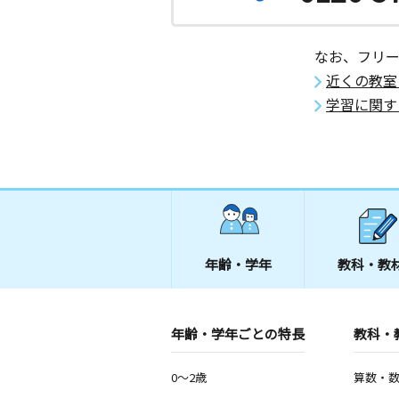
群馬県太田市台之郷町８６２
なお、フリ
宝泉小前教室
近くの教室
月
火
水
木
金
土
1歳～高校生
学習に関す
群馬県太田市宝町８５６番地 ヒカリ
１
年齢・学年
教科・教
年齢・学年ごとの特長
教科・
0～2歳
算数・