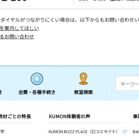
ーダイヤルがつながりにくい場合は、以下からもお問い合わせい
を案内してほしい
日
るお問い合わせ
ハイツ１０
材
会費・
各種手続き
教室検索
教材ごとの特長
KUMON体験者の声
事
数学
KUMON BUZZ PLACE（口コミサイト）
Ba