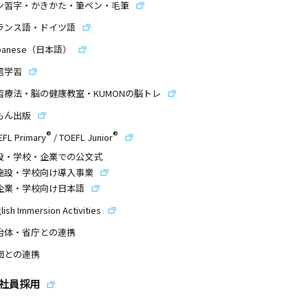
ン習字・かきかた・筆ペン・毛筆
ランス語・ドイツ語
panese（日本語）
信学習
習療法・脳の健康教室・KUMONの脳トレ
もん出版
®
®
EFL Primary
/
TOEFL Junior
設・学校・企業での公文式
施設・学校向け導入事業
企業・学校向け日本語
lish Immersion Activities
治体・省庁との連携
団との連携
社員採用