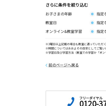
さらに条件を絞り込む
強戸教室
お子さまの年齢
指定
月
火
水
木
金
土
0歳～高校生
教室日
指定
群馬県太田市石橋町７８５－２リバー
ツⅡ２０１号
オンライン&教室学習
指定
東長岡教室
月
火
水
木
金
土
※3曜日以上記載の場合も教室に通っていただく
※時間についてはおおよその目安としてご覧い
0歳～高校生
※学習日及び学習方法（教室での学習か「オン
群馬県太田市東長岡町２６９－２６
前のページへ戻る
新島教室
月
火
水
木
金
土
3歳～高校生
群馬県太田市新島町７４３－１ 松浪
０２
韮川教室
フリーダイヤル
0120-3
月
火
水
木
金
土
0歳～高校生