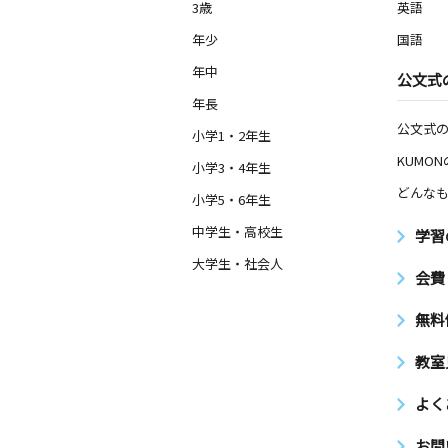
3歳
英語
年少
国語
年中
公文式
年長
公文式
小学1・2年生
KUMO
小学3・4年生
どんなも
小学5・6年生
中学生・高校生
学習
大学生・社会人
会費
無料
教室
よく
お問