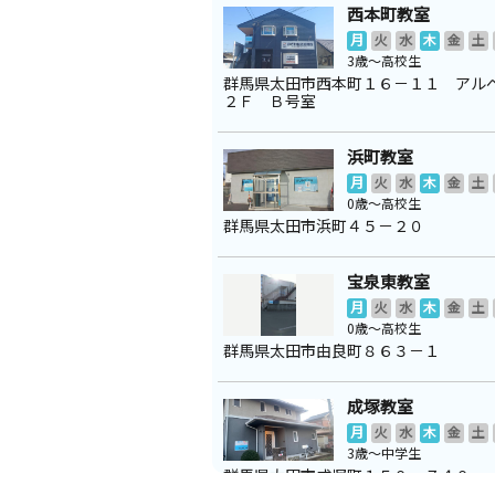
西本町教室
月
火
水
木
金
土
3歳～高校生
群馬県太田市西本町１６－１１ アル
２Ｆ Ｂ号室
浜町教室
月
火
水
木
金
土
0歳～高校生
群馬県太田市浜町４５－２０
宝泉東教室
月
火
水
木
金
土
0歳～高校生
群馬県太田市由良町８６３－１
成塚教室
月
火
水
木
金
土
3歳～中学生
群馬県太田市成塚町１５０－７４０