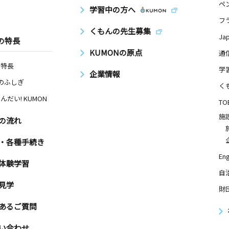
ペ
学習中の方へ
フ
くもんの先生募集
Ja
の特長
KUMONの原点
通
の特長
学
企業情報
Nのふしぎ
く
んだい! KUMON
TO
施
の流れ
・各種手続き
Eng
体験学習
自
見学
財
あるご質問
い合わせ