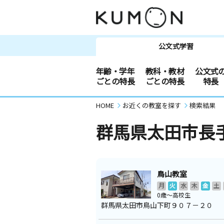
公文式学習
年齢・学年
教科・教材
公文式
ごとの特長
ごとの特長
特長
HOME
お近くの教室を探す
検索結果
群馬県太田市長
鳥山教室
月
火
水
木
金
土
0歳～高校生
群馬県太田市鳥山下町９０７－２０