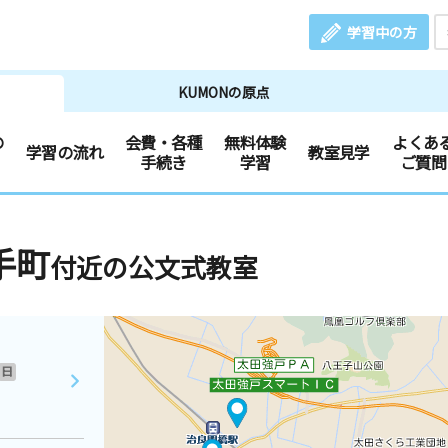
学習中の方
KUMONの原点
の
会費・各種
無料体験
よくあ
学習の流れ
教室見学
手続き
学習
ご質問
手町
付近の公文式教室
日