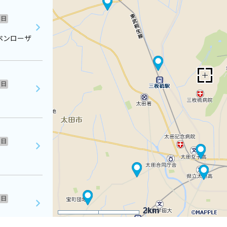
日
ペンローザ
日
日
日
2km