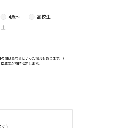
4歳〜
高校生
土
月の間は異なるといった場合もあります。）
、指導者が随時指定します。
日除く）