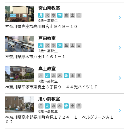
宮山南教室
月
火
水
木
金
土
日
0歳～高校生
神奈川県高座郡寒川町宮山９４９－１０
戸田教室
月
火
水
木
金
土
日
2歳～高校生
神奈川県厚木市戸田１４６１ー１
真土教室
月
火
水
木
金
土
日
2歳～高校生
神奈川県平塚市東真土３丁目９－４４光ハイツ１Ｆ
旭小前教室
月
火
水
木
金
土
日
0歳～高校生
神奈川県高座郡寒川町倉見１７２４－１ ベルグリーンＡ１
０２