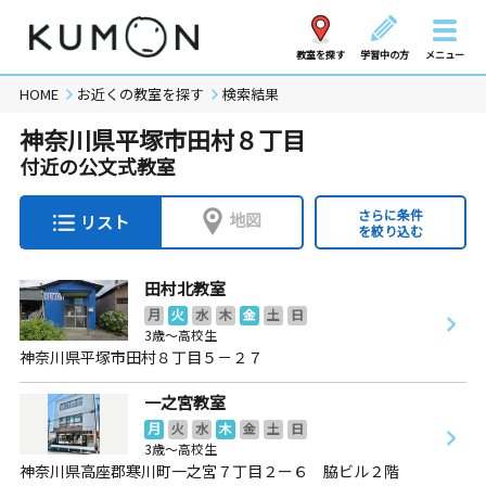
教室を探す
学習中の方
メニュー
HOME
お近くの教室を探す
検索結果
神奈川県平塚市田村８丁目
付近の公文式教室
さらに条件
地図
リスト
を絞り込む
田村北教室
月
火
水
木
金
土
日
3歳～高校生
神奈川県平塚市田村８丁目５－２７
一之宮教室
月
火
水
木
金
土
日
3歳～高校生
神奈川県高座郡寒川町一之宮７丁目２ー６ 脇ビル２階