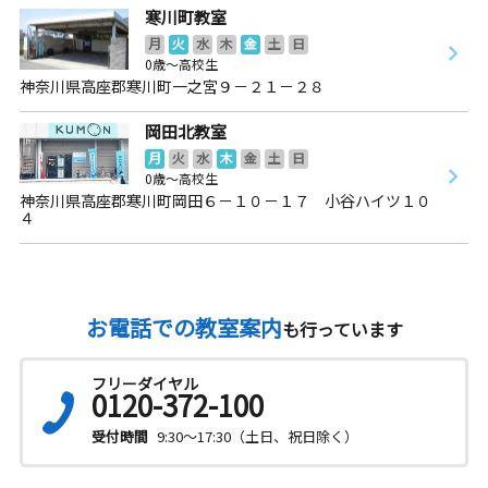
寒川町教室
月
火
水
木
金
土
日
0歳～高校生
神奈川県高座郡寒川町一之宮９－２１－２８
岡田北教室
月
火
水
木
金
土
日
0歳～高校生
神奈川県高座郡寒川町岡田６－１０－１７ 小谷ハイツ１０
４
お電話での教室案内
も行っています
フリーダイヤル
0120-372-100
受付時間
9:30～17:30（土日、祝日除く）