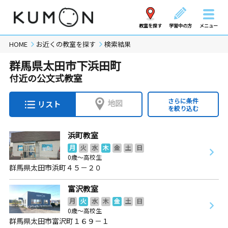
教室を探す
学習中の方
メニュー
HOME
お近くの教室を探す
検索結果
群馬県太田市下浜田町
付近の公文式教室
さらに条件
地図
リスト
を絞り込む
浜町教室
月
火
水
木
金
土
日
0歳～高校生
群馬県太田市浜町４５－２０
富沢教室
月
火
水
木
金
土
日
0歳～高校生
群馬県太田市富沢町１６９－１