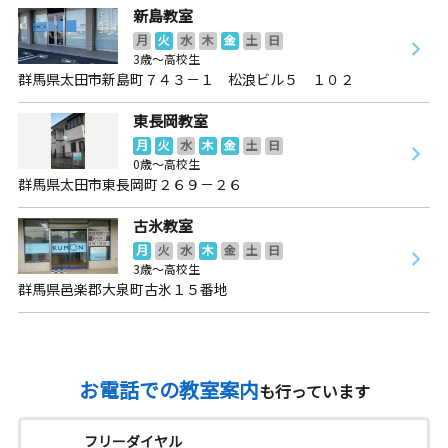
新島教室
月
火
水
木
金
土
日
3歳～高校生
群馬県太田市新島町７４３－１ 松浪ビル５ １０２
東長岡教室
月
火
水
木
金
土
日
0歳～高校生
群馬県太田市東長岡町２６９－２６
古氷教室
月
火
水
木
金
土
日
3歳～高校生
群馬県邑楽郡大泉町古氷１５番地
お電話での教室案内
も行っています
フリーダイヤル