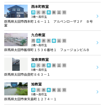
西本町教室
月
火
水
木
金
土
日
3歳～高校生
群馬県太田市西本町１６－１１ アルペンローザ２Ｆ Ｂ号
室
九合教室
月
火
水
木
金
土
日
2歳～高校生
群馬県太田市飯塚町１５３６番地１ フュージョンビルＢ
宝泉東教室
月
火
水
木
金
土
日
0歳～高校生
群馬県太田市由良町８６３－１
旭教室
月
火
水
木
金
土
日
0歳～高校生
群馬県太田市東矢島町１２７４－１