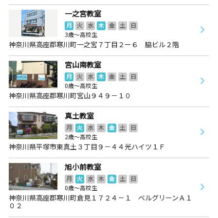
一之宮教室
月
火
水
木
金
土
日
3歳～高校生
神奈川県高座郡寒川町一之宮７丁目２ー６ 脇ビル２階
宮山南教室
月
火
水
木
金
土
日
0歳～高校生
神奈川県高座郡寒川町宮山９４９－１０
真土教室
月
火
水
木
金
土
日
2歳～高校生
神奈川県平塚市東真土３丁目９－４４光ハイツ１Ｆ
旭小前教室
月
火
水
木
金
土
日
0歳～高校生
神奈川県高座郡寒川町倉見１７２４－１ ベルグリーンＡ１
０２