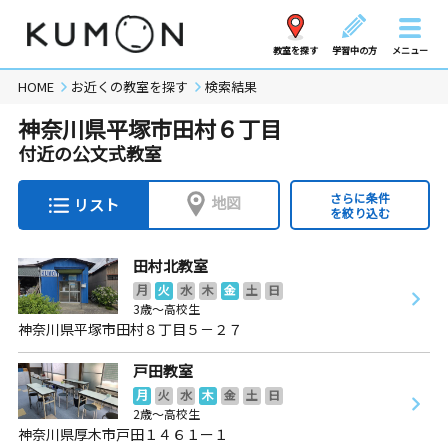
教室を探す
学習中の方
メニュー
HOME
お近くの教室を探す
検索結果
神奈川県平塚市田村６丁目
付近の公文式教室
さらに条件
地図
リスト
を絞り込む
田村北教室
月
火
水
木
金
土
日
3歳～高校生
神奈川県平塚市田村８丁目５－２７
戸田教室
月
火
水
木
金
土
日
2歳～高校生
神奈川県厚木市戸田１４６１ー１