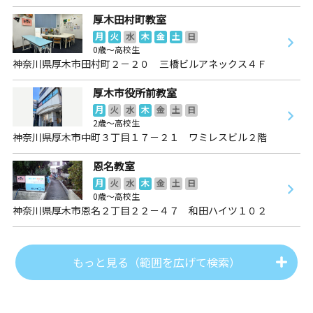
厚木田村町教室
月
火
水
木
金
土
日
0歳～高校生
神奈川県厚木市田村町２－２０ 三橋ビルアネックス４Ｆ
厚木市役所前教室
月
火
水
木
金
土
日
2歳～高校生
神奈川県厚木市中町３丁目１７－２１ ワミレスビル２階
恩名教室
月
火
水
木
金
土
日
0歳～高校生
神奈川県厚木市恩名２丁目２２－４７ 和田ハイツ１０２
もっと見る（範囲を広げて検索）