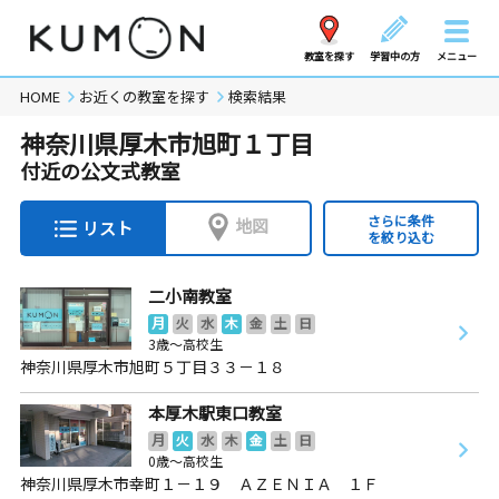
教室を探す
学習中の方
メニュー
HOME
お近くの教室を探す
検索結果
神奈川県厚木市旭町１丁目
付近の公文式教室
さらに条件
地図
リスト
を絞り込む
二小南教室
月
火
水
木
金
土
日
3歳～高校生
神奈川県厚木市旭町５丁目３３－１８
本厚木駅東口教室
月
火
水
木
金
土
日
0歳～高校生
神奈川県厚木市幸町１－１９ ＡＺＥＮＩＡ １Ｆ