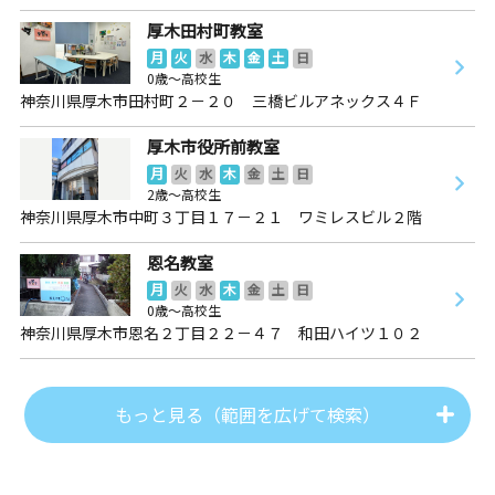
厚木田村町教室
月
火
水
木
金
土
日
0歳～高校生
神奈川県厚木市田村町２－２０ 三橋ビルアネックス４Ｆ
厚木市役所前教室
月
火
水
木
金
土
日
2歳～高校生
神奈川県厚木市中町３丁目１７－２１ ワミレスビル２階
恩名教室
月
火
水
木
金
土
日
0歳～高校生
神奈川県厚木市恩名２丁目２２－４７ 和田ハイツ１０２
もっと見る（範囲を広げて検索）