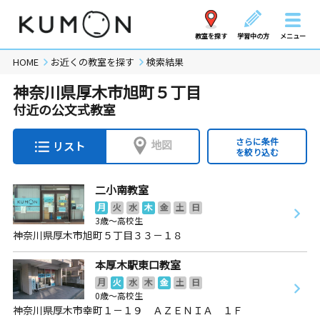
教室を探す
学習中の方
メニュー
HOME
お近くの教室を探す
検索結果
神奈川県厚木市旭町５丁目
付近の公文式教室
さらに条件
地図
リスト
を絞り込む
二小南教室
月
火
水
木
金
土
日
3歳～高校生
神奈川県厚木市旭町５丁目３３－１８
本厚木駅東口教室
月
火
水
木
金
土
日
0歳～高校生
神奈川県厚木市幸町１－１９ ＡＺＥＮＩＡ １Ｆ