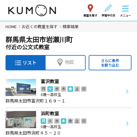
教室を探す
学習中の方
メニュー
HOME
お近くの教室を探す
検索結果
群馬県太田市岩瀬川町
付近の公文式教室
さらに条件
地図
リスト
を絞り込む
富沢教室
月
火
水
木
金
土
日
0歳～高校生
群馬県太田市富沢町１６９－１
浜町教室
月
火
水
木
金
土
日
0歳～高校生
群馬県太田市浜町４５－２０