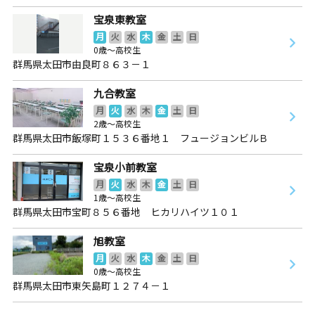
宝泉東教室
月
火
水
木
金
土
日
0歳～高校生
群馬県太田市由良町８６３－１
九合教室
月
火
水
木
金
土
日
2歳～高校生
群馬県太田市飯塚町１５３６番地１ フュージョンビルＢ
宝泉小前教室
月
火
水
木
金
土
日
1歳～高校生
群馬県太田市宝町８５６番地 ヒカリハイツ１０１
旭教室
月
火
水
木
金
土
日
0歳～高校生
群馬県太田市東矢島町１２７４－１