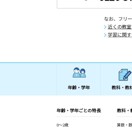
神奈川県厚木市戸田１４６１ー１
なお、フリ
東中原教室
近くの教室
月
火
水
木
金
土
0歳～高校生
学習に関す
神奈川県平塚市東中原２丁目２－３５
伊勢山１０６
東八幡教室
月
火
水
木
金
土
2歳～高校生
神奈川県平塚市東八幡１丁目９－３０
年齢・学年
教科・教
寒川町教室
月
火
水
木
金
土
0歳～高校生
神奈川県高座郡寒川町一之宮９－２１
年齢・学年ごとの特長
教科・
萩園教室
0～2歳
算数・
月
火
水
木
金
土