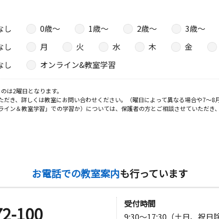
なし
0歳〜
1歳〜
2歳〜
3歳〜
日
なし
月
火
水
木
金
嶺自治集会
なし
オンライン&教室学習
のは2曜日となります。
日
ただき、詳しくは教室にお問い合わせください。（曜日によって異なる場合や7～8
ライン＆教室学習」での学習か）については、保護者の方とご相談させていただき
０
日
お電話での教室案内
も行っています
受付時間
72-100
日
9:30～17:30（土日、祝