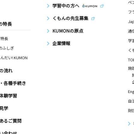
ペ
学習中の方へ
３
フ
くもんの先生募集
Ja
の特長
KUMONの原点
通
日
の特長
学
企業情報
 メインＦ
Nのふしぎ
く
んだい! KUMON
TO
施
の流れ
日
・各種手続き
１ ベルグ
Eng
体験学習
自
見学
財
日
あるご質問
１７ 小谷
い合わせ