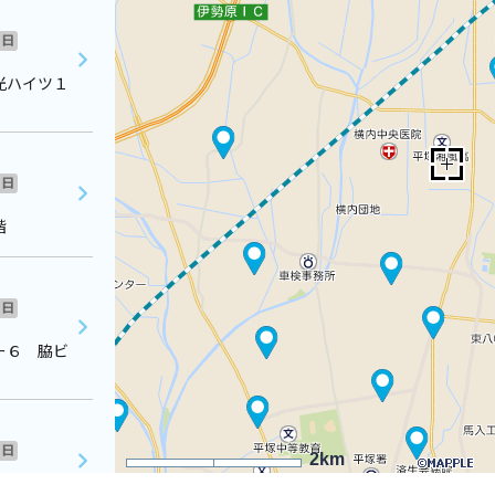
日
光ハイツ１
日
階
日
ー６ 脇ビ
日
2km