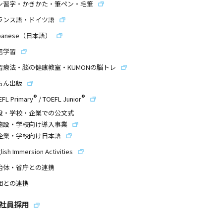
ン習字・かきかた・筆ペン・毛筆
ランス語・ドイツ語
panese（日本語）
信学習
習療法・脳の健康教室・KUMONの脳トレ
もん出版
®
®
EFL Primary
/
TOEFL Junior
設・学校・企業での公文式
施設・学校向け導入事業
企業・学校向け日本語
lish Immersion Activities
治体・省庁との連携
団との連携
社員採用