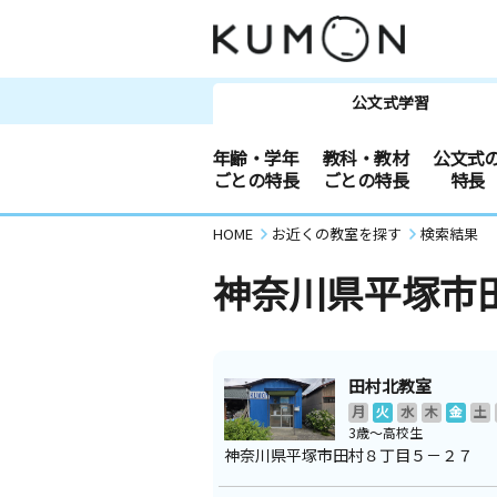
公文式学習
年齢・学年
教科・教材
公文式
ごとの特長
ごとの特長
特長
HOME
お近くの教室を探す
検索結果
神奈川県平塚市
田村北教室
月
火
水
木
金
土
3歳～高校生
神奈川県平塚市田村８丁目５－２７