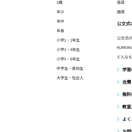
3歳
英語
0歳～高校生
神奈川県茅ヶ崎市萩園１２７０－３０
年少
国語
年中
公文式
中原教室
年長
月
火
水
木
金
土
公文式
0歳～高校生
小学1・2年生
神奈川県平塚市中原１丁目８－１３
KUMO
１階
小学3・4年生
どんなも
小学5・6年生
旭小前教室
中学生・高校生
学習
月
火
水
木
金
土
0歳～高校生
大学生・社会人
会費
神奈川県高座郡寒川町倉見１７２４－
リーンＡ１０２
無料
岡田北教室
教室
月
火
水
木
金
土
0歳～高校生
よく
神奈川県高座郡寒川町岡田６－１０－
ハイツ１０４
お問