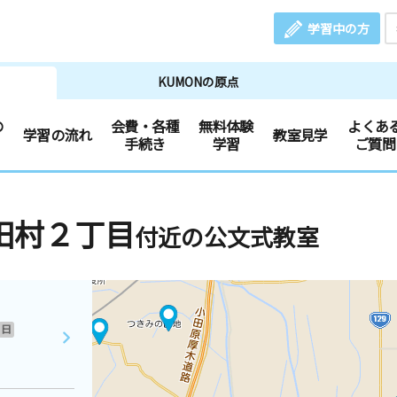
学習中の方
KUMONの原点
の
会費・各種
無料体験
よくあ
学習の流れ
教室見学
手続き
学習
ご質問
田村２丁目
付近の公文式教室
日