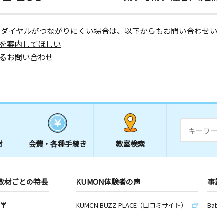
ーダイヤルがつながりにくい場合は、以下からもお問い合わせい
を案内してほしい
日
るお問い合わせ
 グランド
日
材
会費・
各種手続き
教室検索
日
－２８
教材ごとの特長
KUMON体験者の声
事
数学
KUMON BUZZ PLACE（口コミサイト）
Ba
日