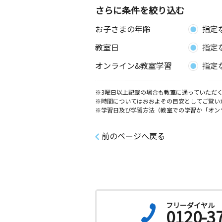
さらに条件を絞り込む
豊田教室
お子さまの年齢
指定
月
火
水
木
金
土
0歳～高校生
教室日
指定
神奈川県平塚市南豊田５９８ 豊田小
場
オンライン&教室学習
指定
宮山南教室
※3曜日以上記載の場合も教室に通っていただく
月
火
水
木
金
土
※時間についてはおおよその目安としてご覧い
0歳～高校生
※学習日及び学習方法（教室での学習か「オン
神奈川県高座郡寒川町宮山９４９－１
前のページへ戻る
城島小学校前教室
月
火
水
木
金
土
0歳～高校生
神奈川県平塚市小鍋島５６１－６
戸田教室
フリーダイヤル
0120-3
月
火
水
木
金
土
2歳～高校生