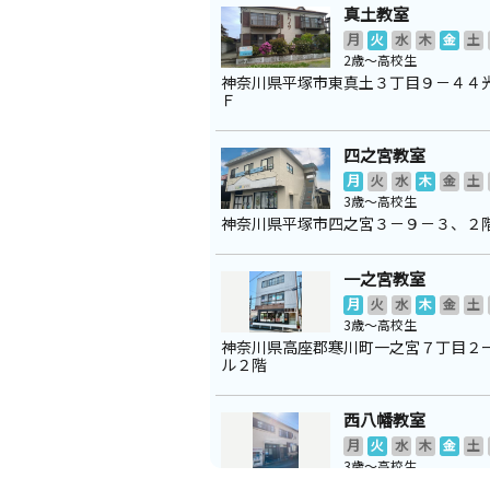
真土教室
月
火
水
木
金
土
2歳～高校生
神奈川県平塚市東真土３丁目９－４４
Ｆ
四之宮教室
月
火
水
木
金
土
3歳～高校生
神奈川県平塚市四之宮３－９－３、２
一之宮教室
月
火
水
木
金
土
3歳～高校生
神奈川県高座郡寒川町一之宮７丁目２
ル２階
西八幡教室
月
火
水
木
金
土
3歳～高校生
神奈川県平塚市西八幡３丁目９－２１