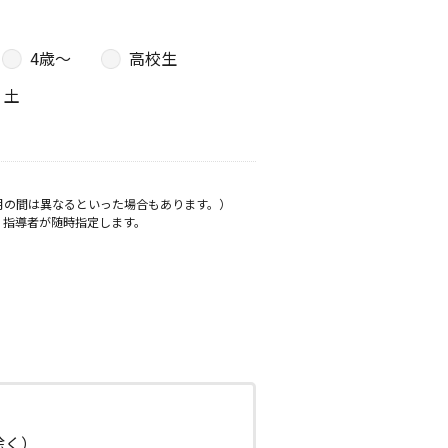
4歳〜
高校生
土
月の間は異なるといった場合もあります。）
、指導者が随時指定します。
日除く）