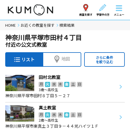
教室を探す
学習中の方
メニュー
HOME
お近くの教室を探す
検索結果
神奈川県平塚市田村４丁目
付近の公文式教室
さらに条件
地図
リスト
を絞り込む
田村北教室
月
火
水
木
金
土
日
3歳～高校生
神奈川県平塚市田村８丁目５－２７
真土教室
月
火
水
木
金
土
日
2歳～高校生
神奈川県平塚市東真土３丁目９－４４光ハイツ１Ｆ