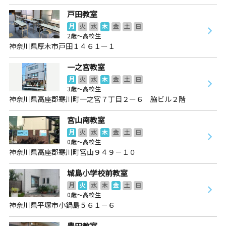
戸田教室
月
火
水
木
金
土
日
2歳～高校生
神奈川県厚木市戸田１４６１ー１
一之宮教室
月
火
水
木
金
土
日
3歳～高校生
神奈川県高座郡寒川町一之宮７丁目２ー６ 脇ビル２階
宮山南教室
月
火
水
木
金
土
日
0歳～高校生
神奈川県高座郡寒川町宮山９４９－１０
城島小学校前教室
月
火
水
木
金
土
日
0歳～高校生
神奈川県平塚市小鍋島５６１－６
豊田教室