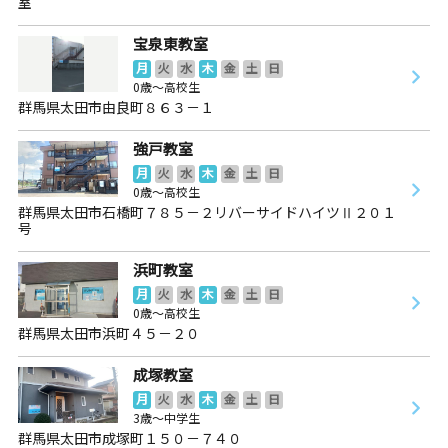
室
宝泉東教室
月
火
水
木
金
土
日
0歳～高校生
群馬県太田市由良町８６３－１
強戸教室
月
火
水
木
金
土
日
0歳～高校生
群馬県太田市石橋町７８５－２リバーサイドハイツⅡ２０１
号
浜町教室
月
火
水
木
金
土
日
0歳～高校生
群馬県太田市浜町４５－２０
成塚教室
月
火
水
木
金
土
日
3歳～中学生
群馬県太田市成塚町１５０－７４０