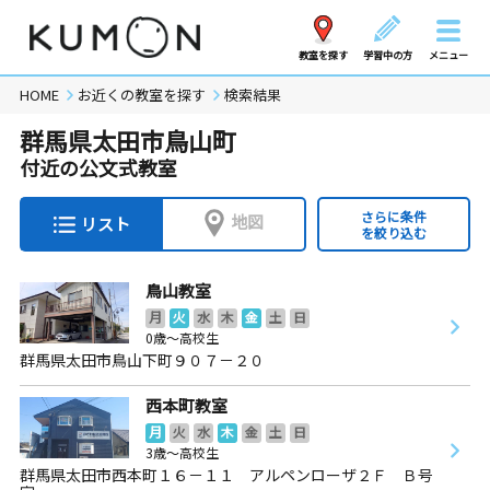
教室を探す
学習中の方
メニュー
HOME
お近くの教室を探す
検索結果
群馬県太田市鳥山町
付近の公文式教室
さらに条件
地図
リスト
を絞り込む
鳥山教室
月
火
水
木
金
土
日
0歳～高校生
群馬県太田市鳥山下町９０７－２０
西本町教室
月
火
水
木
金
土
日
3歳～高校生
群馬県太田市西本町１６－１１ アルペンローザ２Ｆ Ｂ号