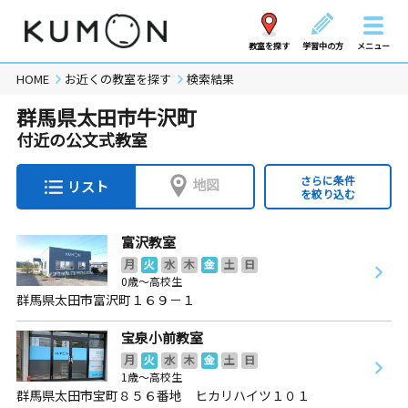
教室を探す
学習中の方
メニュー
HOME
お近くの教室を探す
検索結果
群馬県太田市牛沢町
付近の公文式教室
さらに条件
地図
リスト
を絞り込む
富沢教室
月
火
水
木
金
土
日
0歳～高校生
群馬県太田市富沢町１６９－１
宝泉小前教室
月
火
水
木
金
土
日
1歳～高校生
群馬県太田市宝町８５６番地 ヒカリハイツ１０１