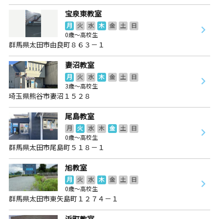
宝泉東教室
月
火
水
木
金
土
日
0歳～高校生
群馬県太田市由良町８６３－１
妻沼教室
月
火
水
木
金
土
日
3歳～高校生
埼玉県熊谷市妻沼１５２８
尾島教室
月
火
水
木
金
土
日
0歳～高校生
群馬県太田市尾島町５１８－１
旭教室
月
火
水
木
金
土
日
0歳～高校生
群馬県太田市東矢島町１２７４－１
浜町教室