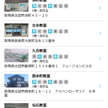
月
火
水
木
金
土
日
0歳～高校生
群馬県太田市浜町４５－２０
古氷教室
月
火
水
木
金
土
日
3歳～高校生
群馬県邑楽郡大泉町古氷１５番地
九合教室
月
火
水
木
金
土
日
2歳～高校生
群馬県太田市飯塚町１５３６番地１ フュージョンビルＢ
西本町教室
月
火
水
木
金
土
日
3歳～高校生
群馬県太田市西本町１６－１１ アルペンローザ２Ｆ Ｂ号
室
仙石教室