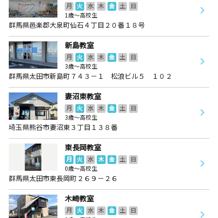
月
火
水
木
金
土
日
1歳～高校生
群馬県邑楽郡大泉町仙石４丁目２０番１８号
新島教室
月
火
水
木
金
土
日
3歳～高校生
群馬県太田市新島町７４３－１ 松浪ビル５ １０２
妻沼東教室
月
火
水
木
金
土
日
3歳～高校生
埼玉県熊谷市妻沼東３丁目１３８番
東長岡教室
月
火
水
木
金
土
日
0歳～高校生
群馬県太田市東長岡町２６９－２６
木崎教室
月
火
水
木
金
土
日