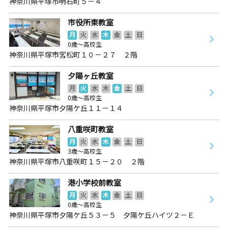
神奈川県平塚市明石町５－４
市役所東教室
月
火
水
木
金
土
日
0歳～高校生
神奈川県平塚市宮松町１０－２７ ２階
夕陽ヶ丘教室
月
火
水
木
金
土
日
0歳～高校生
神奈川県平塚市夕陽ケ丘１１－１４
八重咲町教室
月
火
水
木
金
土
日
3歳～高校生
神奈川県平塚市八重咲町１５－２０ ２階
港小学校前教室
月
火
水
木
金
土
日
0歳～高校生
神奈川県平塚市夕陽ケ丘５３－５ 夕陽ケ丘ハイツ２－Ｅ