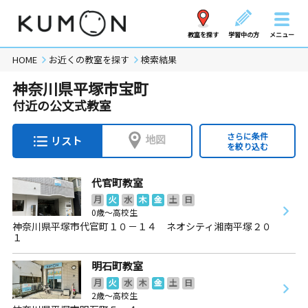
教室を探す
学習中の方
メニュー
HOME
お近くの教室を探す
検索結果
神奈川県平塚市宝町
付近の公文式教室
さらに条件
地図
リスト
を絞り込む
代官町教室
月
火
水
木
金
土
日
0歳～高校生
神奈川県平塚市代官町１０－１４ ネオシティ湘南平塚２０
１
明石町教室
月
火
水
木
金
土
日
2歳～高校生