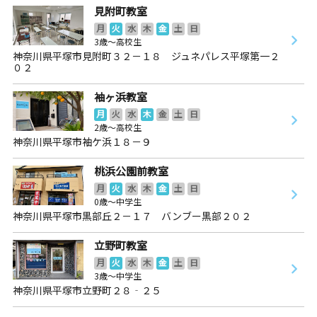
見附町教室
月
火
水
木
金
土
日
3歳～高校生
神奈川県平塚市見附町３２－１８ ジュネパレス平塚第一２
０２
袖ヶ浜教室
月
火
水
木
金
土
日
2歳～高校生
神奈川県平塚市袖ケ浜１８－９
桃浜公園前教室
月
火
水
木
金
土
日
0歳～中学生
神奈川県平塚市黒部丘２－１７ バンブー黒部２０２
立野町教室
月
火
水
木
金
土
日
3歳～中学生
神奈川県平塚市立野町２８‐２５