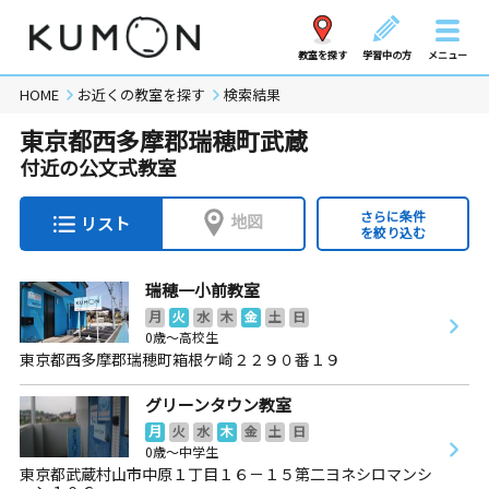
教室を探す
学習中の方
メニュー
HOME
お近くの教室を探す
検索結果
東京都西多摩郡瑞穂町武蔵
付近の公文式教室
さらに条件
地図
リスト
を絞り込む
瑞穂一小前教室
月
火
水
木
金
土
日
0歳～高校生
東京都西多摩郡瑞穂町箱根ケ崎２２９０番１９
グリーンタウン教室
月
火
水
木
金
土
日
0歳～中学生
東京都武蔵村山市中原１丁目１６－１５第二ヨネシロマンシ