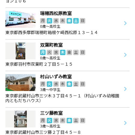
ョン１０６
瑞穂西松原教室
月
火
水
木
金
土
日
0歳～高校生
東京都西多摩郡瑞穂町箱根ケ崎西松原１３－１４
双葉町教室
月
火
水
木
金
土
日
0歳～高校生
東京都羽村市双葉町２丁目５－１５
村山いずみ教室
月
火
水
木
金
土
日
3歳～中学生
東京都武蔵村山市三ツ木３丁目４５－１（村山いずみ幼稚園
内ともだちハウス）
三ツ藤教室
月
火
水
木
金
土
日
3歳～高校生
東京都武蔵村山市三ツ藤２丁目４５－８