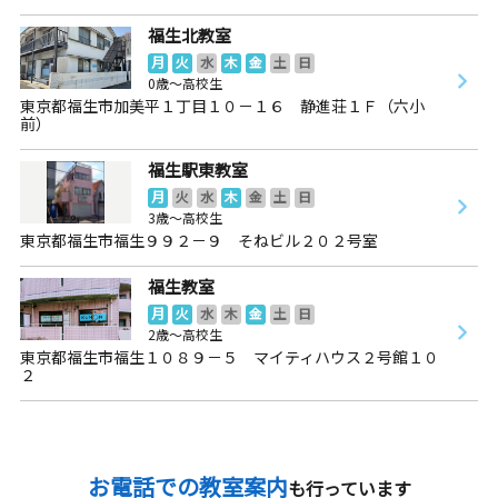
福生北教室
月
火
水
木
金
土
日
0歳～高校生
東京都福生市加美平１丁目１０－１６ 静進荘１Ｆ（六小
前）
福生駅東教室
月
火
水
木
金
土
日
3歳～高校生
東京都福生市福生９９２－９ そねビル２０２号室
福生教室
月
火
水
木
金
土
日
2歳～高校生
東京都福生市福生１０８９－５ マイティハウス２号館１０
２
お電話での教室案内
も行っています