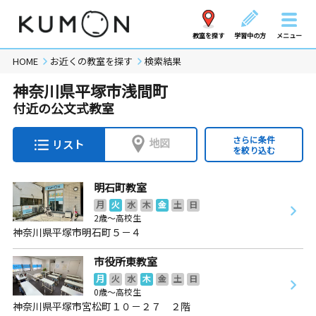
教室を探す
学習中の方
メニュー
HOME
お近くの教室を探す
検索結果
神奈川県平塚市浅間町
付近の公文式教室
さらに条件
地図
リスト
を絞り込む
明石町教室
月
火
水
木
金
土
日
2歳～高校生
神奈川県平塚市明石町５－４
市役所東教室
月
火
水
木
金
土
日
0歳～高校生
神奈川県平塚市宮松町１０－２７ ２階