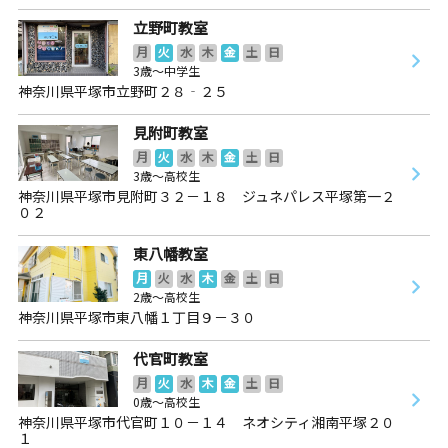
立野町教室
月
火
水
木
金
土
日
3歳～中学生
神奈川県平塚市立野町２８‐２５
見附町教室
月
火
水
木
金
土
日
3歳～高校生
神奈川県平塚市見附町３２－１８ ジュネパレス平塚第一２
０２
東八幡教室
月
火
水
木
金
土
日
2歳～高校生
神奈川県平塚市東八幡１丁目９－３０
代官町教室
月
火
水
木
金
土
日
0歳～高校生
神奈川県平塚市代官町１０－１４ ネオシティ湘南平塚２０
１