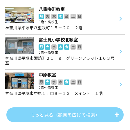
八重咲町教室
月
火
水
木
金
土
日
3歳～高校生
神奈川県平塚市八重咲町１５－２０ ２階
富士見小学校北教室
月
火
水
木
金
土
日
0歳～高校生
神奈川県平塚市諏訪町２１－９ グリーンフラット１０３号
室
中原教室
月
火
水
木
金
土
日
0歳～高校生
神奈川県平塚市中原１丁目８－１３ メインＦ １階
もっと見る（範囲を広げて検索）